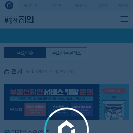
로그인
회원가입
지인프리미엄
이집어때
지인플러스
수요/입주
수요/입주 플러스
출처: 자체수집 (상시), 단위: 세대
전체
기간별 수요/입주