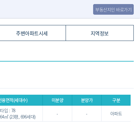
부동산지인 바로가기
주변아파트시세
지역정보
전용면적(세대수)
미분양
분양가
구분
타입 : 78
-
-
아파트
.964㎡ (23평, 696세대)