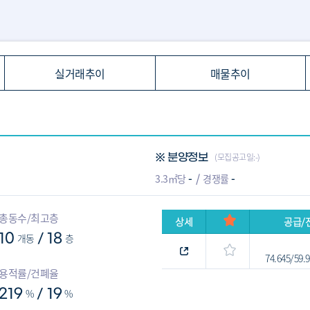
실거래추이
매물추이
(모집공고일:-)
※ 분양정보
-
-
3.3㎡당
경쟁률
총동수/최고층
상세
공급/
10
개동
18
층
/
74.645/59
용적률/건폐율
219
%
19
%
/