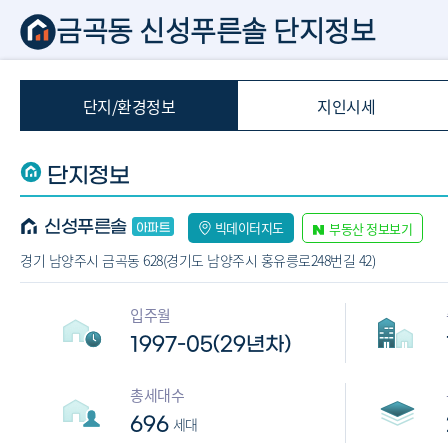
금곡동 신성푸른솔 단지정보
단지/환경정보
지인시세
단지정보
신성푸른솔
빅데이터지도
부동산 정보보기
경기 남양주시 금곡동 628(경기도 남양주시 홍유릉로248번길 42)
입주월
1997-05(29년차)
총세대수
696
세대