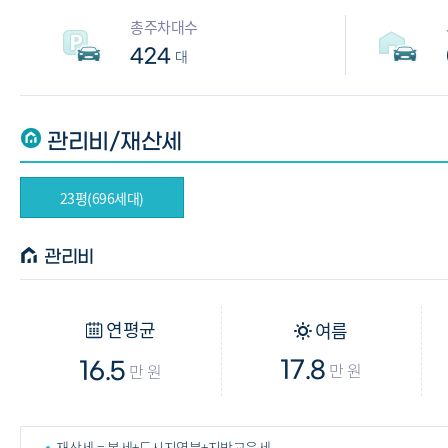
총주차대수
424
대
관리비/재산세
23평(696세대)
관리비
연평균
여름
17.8
만 원
16.5
만 원
재산세 = 본세+도시지역분+지방교육세