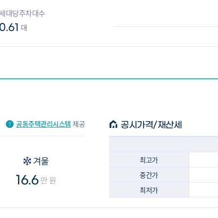
세대당주차대수
0.61
대
공동주택관리시스템
제공
공시가격/재산세
겨울
최고가
중간가
16.6
만 원
최저가