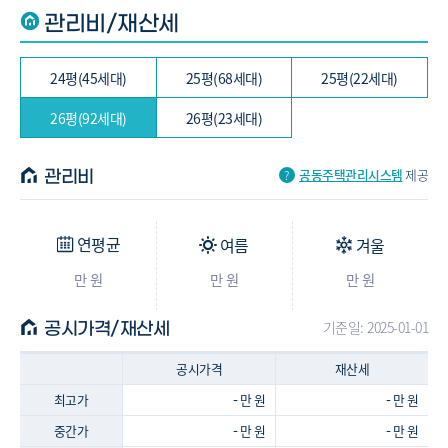
관리비/재산세
24평(45세대)
25평(68세대)
25평(22세대)
26평(92세대)
26평(23세대)
공동주택관리시스템
제공
관리비
연평균
여름
겨울
만 원
만 원
만 원
기준일: 2025-01-01
공시가격/재산세
공시가격
재산세
-
-
최고가
만 원
만 원
-
-
중간가
만 원
만 원