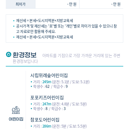
-
-
최저가
만 원
만 원
재산세 = 본세+도시지역분+지방교육세
공시가격 및 재산세는 '호'별 또는 '개인'별로 차이가 있을 수 있으니 참
고 자료로만 활용해 주세요.
재산세 = 본세+도시지역분+지방교육세
환경정보
아파트를 기점으로 가장 가까운 거리에 있는 주변
환경정보입니다
시립위례숲어린이집
거리 :
245m
(운전: 5.1분 / 도보: 5.1분)
학생수 :
62
학급수 :
9
포포키즈어린이집
거리 :
247m
(운전: 4.8분 / 도보: 5분)
학생수 :
8
학급수 :
3
참포도어린이집
어린이집
거리 :
286m
(운전: 5분 / 도보: 5.5분)