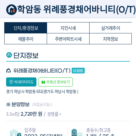
학암동 위례풍경채어바니티(O/T
단지/환경정보
지인시세
실거래추이
매물추이
주변아파트시세
지역정보
단지정보
위례풍경채어바니티(O/T)
빅데이터지도
부동산 정보보기
경기 하남시 학암동 632(경기도 하남시 학암동 )
(모집공고일:-)
※ 분양정보
2,720만 원
-
3.3㎡당
경쟁률
입주월
총동수/최고층
개동
층