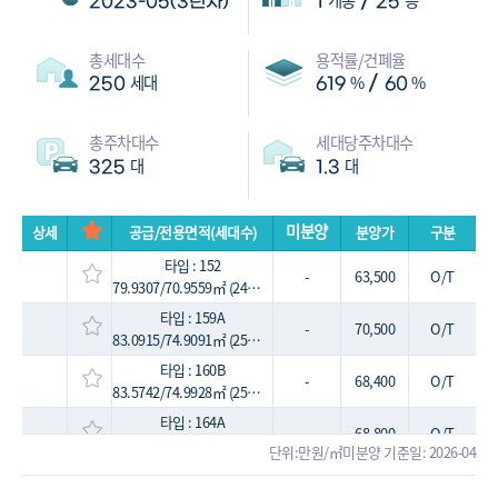
/
2023-05(3년차)
1
25
총세대수
용적률/건폐율
세대
%
%
/
250
619
60
총주차대수
세대당주차대수
대
대
325
1.3
미분양
상세
공급/전용면적(세대수)
분양가
구분
타입 : 152
-
63,500
O/T
79.9307/70.9559㎡ (24평, 45세대)
타입 : 159A
-
70,500
O/T
83.0915/74.9091㎡ (25평, 68세대)
타입 : 160B
-
68,400
O/T
83.5742/74.9928㎡ (25평, 22세대)
타입 : 164A
-
68,800
O/T
85.4108/77.9174㎡ (26평, 92세대)
단위:만원/㎡
미분양 기준일: 2026-04
타입 : 164B
-
74,800
O/T
85.5534/77.9164㎡ (26평, 23세대)