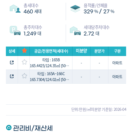
총세대수
용적률/건폐율
세대
%
%
/
460
329
27
총주차대수
세대당주차대수
대
대
1,249
2.72
미분양
상세
공급/전용면적(세대수)
분양가
구분
타입 : 165B
-
-
아파트
165.4425/124.35㎡ (50평, 108세대)
타입 : 165A~166C
-
-
아파트
165.7304/124.02㎡ (50평, 352세대)
단위:만원/㎡
미분양 기준일: 2026-04
관리비/재산세