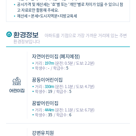
공시가격 및 재산세는 '호'별 또는 '개인'별로 차이가 있을 수 있으니 참
고 자료로만 활용해 주세요.
재산세 = 본세+도시지역분+지방교육세
환경정보
아파트를 기점으로 가장 가까운 거리에 있는 주변
환경정보입니다
자연어린이집 (폐지예정)
거리 :
197m
(운전: 0.5분 / 도보: 2.2분)
학생수 :
-
학급수 :
5
꿈동이어린이집
거리 :
330m
(운전: 1.1분 / 도보: 4.7분)
학생수 :
19
학급수 :
5
어린이집
꿈밭어린이집
거리 :
444m
(운전: 1.1분 / 도보: 6.7분)
학생수 :
35
학급수 :
6
강변유치원