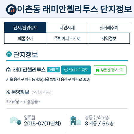
이촌동 래미안첼리투스 단지정보
단지/환경정보
지인시세
실거래추이
매물추이
주변아파트시세
지역정보
단지정보
래미안첼리투스
빅데이터지도
부동산 정보보기
서울 용산구 이촌동 436(서울특별시 용산구 이촌로 310)
(모집공고일:-)
※ 분양정보
-
-
3.3㎡당
경쟁률
입주월
총동수/최고층
개동
층
/
2015-07(11년차)
3
56