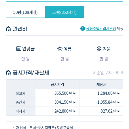
50평(108세대)
50평(352세대)
공동주택관리시스템
제공
관리비
연평균
여름
겨울
만 원
만 원
만 원
기준일: 2025-01-01
공시가격/재산세
공시가격
재산세
365,500
1,284.06
최고가
만 원
만 원
304,150
1,055.84
중간가
만 원
만 원
242,800
827.62
최저가
만 원
만 원
재산세 = 본세+도시지역분+지방교육세