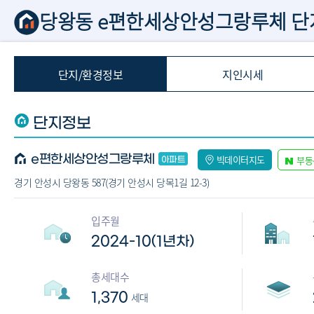
당왕동 e편한세상안성그랑루체 단
단지/환경정보
지인시세
단지정보
e편한세상안성그랑루체
빅데이터지도
부동
경기 안성시 당왕동 587(경기 안성시 당목1길 12-3)
입주월
2024-10(1년차)
총세대수
1,370
세대