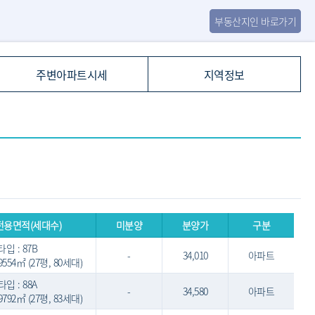
부동산지인 바로가기
주변아파트시세
지역정보
전용면적(세대수)
미분양
분양가
구분
타입 : 87B
-
34,010
아파트
.9554㎡ (27평, 80세대)
타입 : 88A
-
34,580
아파트
.9792㎡ (27평, 83세대)