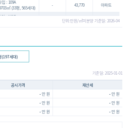
타입 : 109A
-
43,770
아파트
.9703㎡ (33평, 565세대)
입 : 109B
-
43,190
아파트
단위:만원/㎡
미분양 기준일: 2026-04
4.938㎡ (33평, 302세대)
타입 : 140
-
55,560
아파트
.9275㎡ (43평, 143세대)
타입 : 148
-
58,550
아파트
.7557㎡ (45평, 197세대)
평(197세대)
기준일: 2025-01-01
공시가격
재산세
-
만 원
-
만 원
-
만 원
-
만 원
-
만 원
-
만 원