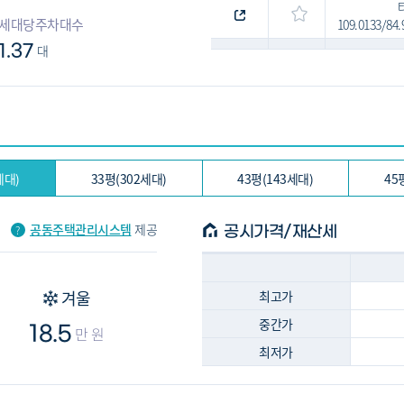
세대당주차대수
109.0133/84
1.37
대
타
109.4526/8
140.7963/108
148.2627/116
세대)
33평(302세대)
43평(143세대)
45
공동주택관리시스템
제공
공시가격/재산세
겨울
최고가
중간가
18.5
만 원
최저가