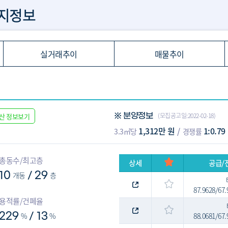
지정보
실거래추이
매물추이
(모집공고일:2022-02-18)
산 정보보기
※ 분양정보
1,312만 원
1:0.79
3.3㎡당
경쟁률
총동수/최고층
상세
공급/
10
개동
29
층
/
87.9628/67
용적률/건폐율
229
%
13
%
88.0681/67
/