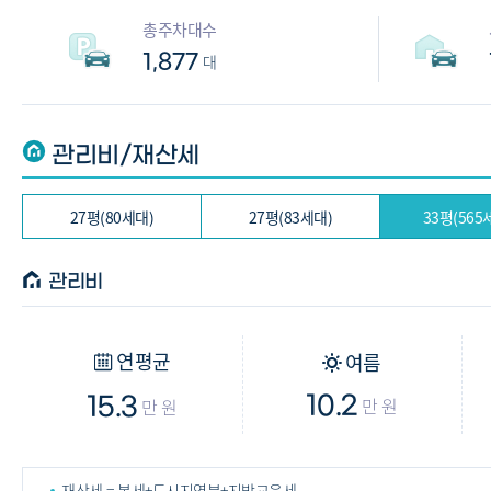
총주차대수
1,877
대
관리비/재산세
27평(80세대)
27평(83세대)
33평(565
관리비
연평균
여름
10.2
만 원
15.3
만 원
재산세 = 본세+도시지역분+지방교육세