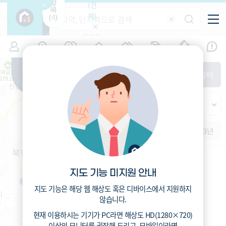
항
(전
목
체)
4
(
)
적용된
특/광/도
지역
시세
입주
거래
전출입
인구
필터가
증감률
없습니
시/군/구
지인시세
경제
주거
경매
비
다
매매
전세
단지필터
교
읍/면/동
범례
반
가격
범례색상기준
지인시세
등
가격
연차 기준
증감률
지
시세
역
1개월
3개월
6개월
1년
2년
3년
5분위(최고)
4분위
3분위
2분위
1분위(최저)
지도 기능 미지원 안내
지도 기능은 해당 웹 해상도 혹은 디바이스에서 지원하지
않습니다.
현재 이용하시는 기기가
PC
라면 해상도
HD(1280×720)
이상의 모니터
를 권장해 드리고,
모바일
이라면