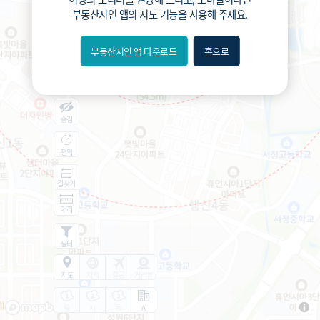
부동산지인 앱
의 지도 기능을 사용해 주세요.
부동산지인 앱 다운로드
홈으로
내위치
분위
숨김
편의
길찾기
거리
필터
지도
지적
항공
거리뷰
특
시
동
A