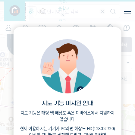
학교-
필
중학교
터
항
목
학교-
7
경기
(
)
시세
입주
거래
전출입
인구
면적
고등학
교
증감률
고양시 덕양구
경제
주거
경매
지인시세
비
매매
전세
단지필터
교
면적-
행신동
평형
범례
가격
범례색상기준
지인시세
가격
연차 기준
증감률
세대
입주년차
수-100
1개월
3개월
6개월
1년
2년
3년
입주예정
이상
5년미만
5~10년
10~15년
15~25년
지도 기능 미지원 안내
25~35년
성신초등학교 (공립)
35년이상
지도 기능은 해당 웹 해상도 혹은 디바이스에서 지원하지
전체동
배정동
않습니다.
210
총거리
m
1.6
운전
분
현재 이용하시는 기기가
PC
라면 해상도
HD(1280×720)
4.7
도보
분
이상의 모니터
를 권장해 드리고,
모바일
이라면