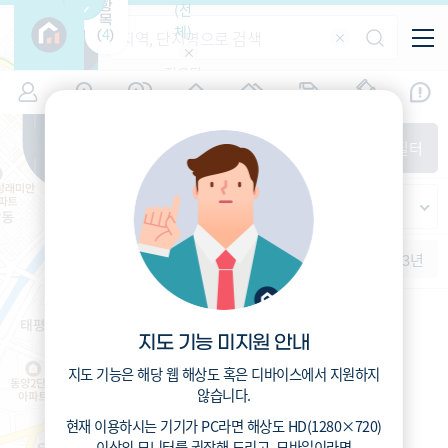
항
(전
목
체)
4
(
)
적용된
특/광/도
지역
시세
입주
거래
전출입
인구
필터가
증감률
없습니
시/군/구
지인시세
경제
주거
경매
비
다
매매
전세
단지필터
교
읍/면/동
범례
반
가격
범례색상기준
지인시세
등
가격
연차 기준
증감률
지
시세
역
1개월
3개월
6개월
1년
2년
3년
5분위(최고)
4분위
3분위
2분위
1분위(최저)
지도 기능 미지원 안내
지도 기능은 해당 웹 해상도 혹은 디바이스에서 지원하지
않습니다.
현재 이용하시는 기기가
PC
라면 해상도
HD(1280×720)
이상의 모니터
를 권장해 드리고,
모바일
이라면