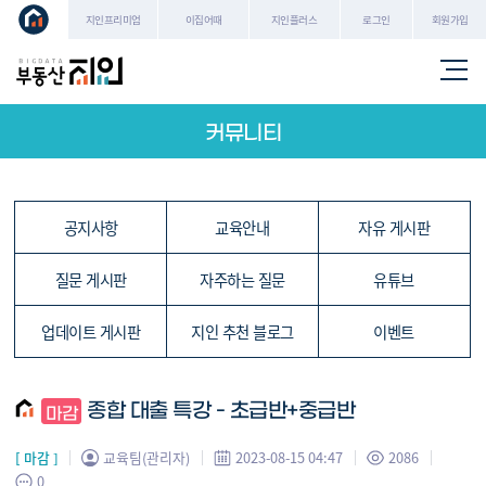
로그인
회원가입
지인프리미엄
이집어때
지인플러스
커뮤니티
공지사항
교육안내
자유 게시판
질문 게시판
자주하는 질문
유튜브
업데이트 게시판
지인 추천 블로그
이벤트
종합 대출 특강 - 초급반+중급반
[ 마감 ]
교육팀(관리자)
2023-08-15 04:47
2086
0