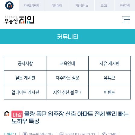
로그인
회원가입
지인프리미엄
이집어때
지인플러스
커뮤니티
공지사항
교육안내
자유 게시판
질문 게시판
자주하는 질문
유튜브
업데이트 게시판
지인 추천 블로그
이벤트
물량 폭탄 입주장 신축 아파트 전세 빨리 빼는
노하우 특강
[ 마감 ]
교육팀(관리자)
2023-01-09 20:23
1240