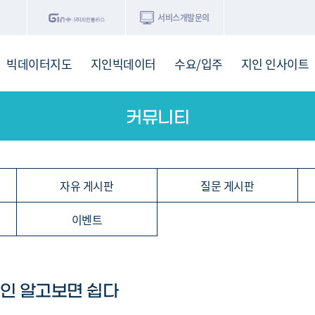
서비스개발문의
빅데이터지도
지인빅데이터
수요/입주
지인 인사이트
커뮤니티
서비스개발문의
원클릭 리포트
소유자 정보
시세 지도
지역분석
공지사항
TOP10
수요/입주 지도
데이터 목록
아파트분석
수요/입주
교육안내
거래량
자유 게
거래 지
미분양
수요/입주
플러스
경제 지도
주거 지도
중개사
경매 지
지인 추
유튜브
경매
업데이트 게시판
전화번호부
블로그
자유 게시판
질문 게시판
이벤트
인 알고보면 쉽다