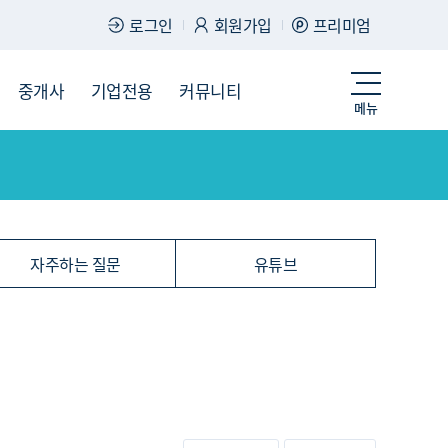
로그인
회원가입
프리미엄
중개사
기업전용
커뮤니티
메뉴
시판
도
전출입 지도
질문 게시판
전출입
자주하는 질문
인구/세대수
인구 지도
도
천
이벤트
자주하는 질문
유튜브