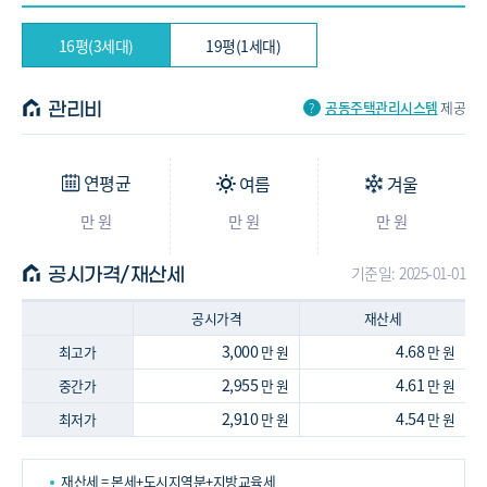
16평(3세대)
19평(1세대)
공동주택관리시스템
제공
관리비
연평균
여름
겨울
만 원
만 원
만 원
기준일: 2025-01-01
공시가격/재산세
공시가격
재산세
3,000
4.68
최고가
만 원
만 원
2,955
4.61
중간가
만 원
만 원
2,910
4.54
최저가
만 원
만 원
재산세 = 본세+도시지역분+지방교육세