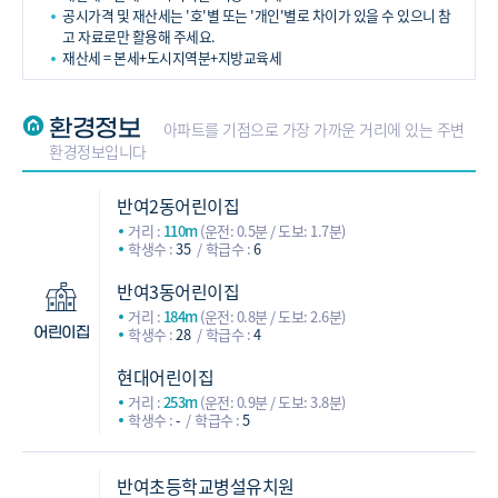
공시가격 및 재산세는 '호'별 또는 '개인'별로 차이가 있을 수 있으니 참
고 자료로만 활용해 주세요.
재산세 = 본세+도시지역분+지방교육세
환경정보
아파트를 기점으로 가장 가까운 거리에 있는 주변
환경정보입니다
반여2동어린이집
거리 :
110m
(운전: 0.5분 / 도보: 1.7분)
학생수 :
35
학급수 :
6
반여3동어린이집
거리 :
184m
(운전: 0.8분 / 도보: 2.6분)
학생수 :
28
학급수 :
4
어린이집
현대어린이집
거리 :
253m
(운전: 0.9분 / 도보: 3.8분)
학생수 :
-
학급수 :
5
반여초등학교병설유치원