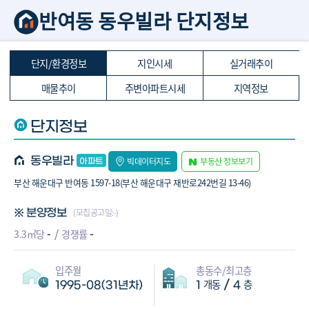
반여동 동우빌라 단지정보
단지/환경정보
지인시세
실거래추이
매물추이
주변아파트시세
지역정보
단지정보
동우빌라
빅데이터지도
부동산 정보보기
부산 해운대구 반여동 1597-18(부산 해운대구 재반로242번길 13-46)
(모집공고일:-)
※ 분양정보
-
-
3.3㎡당
경쟁률
입주월
총동수/최고층
개동
층
/
1995-08(31년차)
1
4