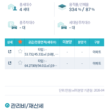
총세대수
용적률/건폐율
세대
%
%
/
4
334
87
총주차대수
세대당주차대수
대
대
-
-
미분양
상세
공급/전용면적(세대수)
분양가
구분
타입 : -
-
-
아파트
53.732/45.332㎡ (16평, 3세대)
타입 : -
-
-
아파트
64.27309/54.011㎡ (19평, 1세대)
단위:만원/㎡
미분양 기준일: 2026-04
관리비/재산세