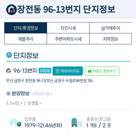
장전동 96-13번지 단지정보
단지/환경정보
지인시세
실거래추이
매물추이
주변아파트시세
지역정보
단지정보
96-13번지
빅데이터지도
부동산 정보보기
부산 금정구 장전동 96-13(부산 금정구 수림로66번길 56)
(모집공고일:-)
※ 분양정보
-
-
3.3㎡당
경쟁률
입주월
총동수/최고층
개동
층
/
1979-12(46년차)
1
2