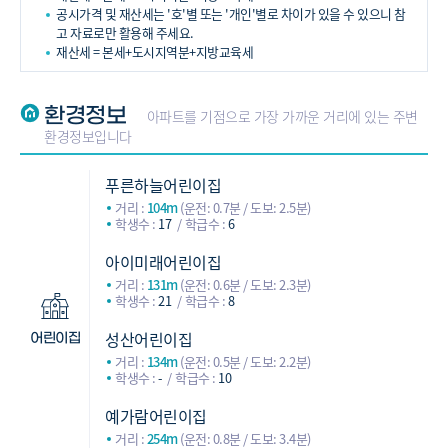
공시가격 및 재산세는 '호'별 또는 '개인'별로 차이가 있을 수 있으니 참
고 자료로만 활용해 주세요.
재산세 = 본세+도시지역분+지방교육세
환경정보
아파트를 기점으로 가장 가까운 거리에 있는 주변
환경정보입니다
푸른하늘어린이집
거리 :
104m
(운전: 0.7분 / 도보: 2.5분)
학생수 :
17
학급수 :
6
아이미래어린이집
거리 :
131m
(운전: 0.6분 / 도보: 2.3분)
학생수 :
21
학급수 :
8
성산어린이집
어린이집
거리 :
134m
(운전: 0.5분 / 도보: 2.2분)
학생수 :
-
학급수 :
10
예가람어린이집
거리 :
254m
(운전: 0.8분 / 도보: 3.4분)