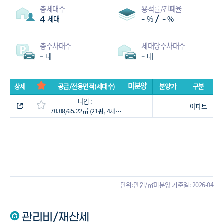
총세대수
용적률/건폐율
세대
%
%
/
4
-
-
총주차대수
세대당주차대수
대
대
-
-
미분양
상세
공급/전용면적(세대수)
분양가
구분
타입 : -
-
-
아파트
70.08/65.22㎡ (21평, 4세대)
단위:만원/㎡
미분양 기준일: 2026-04
관리비/재산세