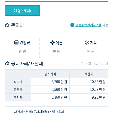
21평(4세대)
공동주택관리시스템
제공
관리비
연평균
여름
겨울
만 원
만 원
만 원
기준일: 2025-01-01
공시가격/재산세
공시가격
재산세
6,760
10.55
최고가
만 원
만 원
6,560
10.23
중간가
만 원
만 원
6,360
9.92
최저가
만 원
만 원
재산세 = 본세+도시지역분+지방교육세