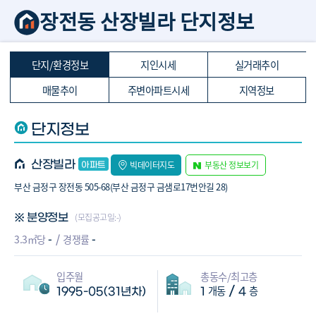
장전동 산장빌라 단지정보
단지/환경정보
지인시세
실거래추이
매물추이
주변아파트시세
지역정보
단지정보
산장빌라
빅데이터지도
부동산 정보보기
부산 금정구 장전동 505-68(부산 금정구 금샘로17번안길 28)
(모집공고일:-)
※ 분양정보
-
-
3.3㎡당
경쟁률
입주월
총동수/최고층
개동
층
/
1995-05(31년차)
1
4