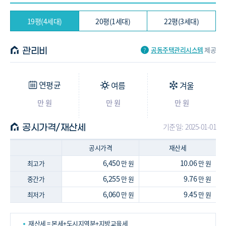
19평(4세대)
20평(1세대)
22평(3세대)
공동주택관리시스템
제공
관리비
연평균
여름
겨울
만 원
만 원
만 원
기준일: 2025-01-01
공시가격/재산세
공시가격
재산세
6,450
10.06
최고가
만 원
만 원
6,255
9.76
중간가
만 원
만 원
6,060
9.45
최저가
만 원
만 원
재산세 = 본세+도시지역분+지방교육세