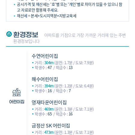
공시가격 및 재산세는 '호'별 또는 '개인'별로 차이가 있을 수 있으니 참
고 자료로만 활용해 주세요.
재산세 = 본세+도시지역분+지방교육세
환경정보
아파트를 기점으로 가장 가까운 거리에 있는 주변
환경정보입니다
수연어린이집
거리 :
304m
(운전: 1.7분 / 도보: 7.9분)
학생수 :
47
학급수 :
13
해수어린이집
거리 :
394m
(운전: 1.2분 / 도보: 6.4분)
학생수 :
16
학급수 :
7
영재타운어린이집
어린이집
거리 :
469m
(운전: 1.3분 / 도보: 7.1분)
학생수 :
65
학급수 :
16
금정산 SK 어린이집
거리 :
473m
(운전: 1.3분 / 도보: 7.1분)