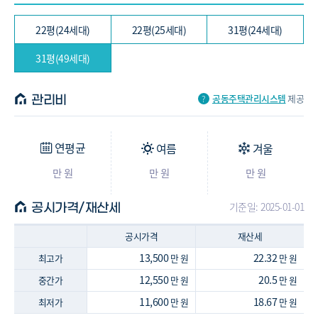
22평(24세대)
22평(25세대)
31평(24세대)
31평(49세대)
공동주택관리시스템
제공
관리비
연평균
여름
겨울
만 원
만 원
만 원
기준일: 2025-01-01
공시가격/재산세
공시가격
재산세
13,500
22.32
최고가
만 원
만 원
12,550
20.5
중간가
만 원
만 원
11,600
18.67
최저가
만 원
만 원