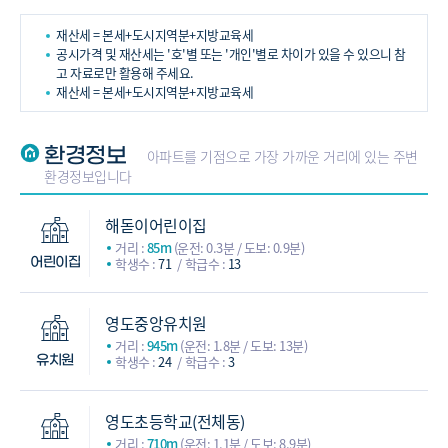
재산세 = 본세+도시지역분+지방교육세
공시가격 및 재산세는 '호'별 또는 '개인'별로 차이가 있을 수 있으니 참
고 자료로만 활용해 주세요.
재산세 = 본세+도시지역분+지방교육세
환경정보
아파트를 기점으로 가장 가까운 거리에 있는 주변
환경정보입니다
해돋이어린이집
거리 :
85m
(운전: 0.3분 / 도보: 0.9분)
학생수 :
71
학급수 :
13
어린이집
영도중앙유치원
거리 :
945m
(운전: 1.8분 / 도보: 13분)
학생수 :
24
학급수 :
3
유치원
영도초등학교(전체동)
거리 :
710m
(운전: 1.1분 / 도보: 8.9분)