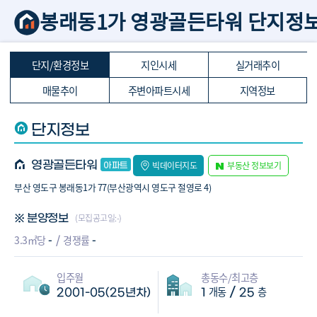
봉래동1가 영광골든타워 단지정
단지/환경정보
지인시세
실거래추이
매물추이
주변아파트시세
지역정보
단지정보
영광골든타워
빅데이터지도
부동산 정보보기
부산 영도구 봉래동1가 77(부산광역시 영도구 절영로 4)
(모집공고일:-)
※ 분양정보
-
-
3.3㎡당
경쟁률
입주월
총동수/최고층
개동
층
/
2001-05(25년차)
1
25