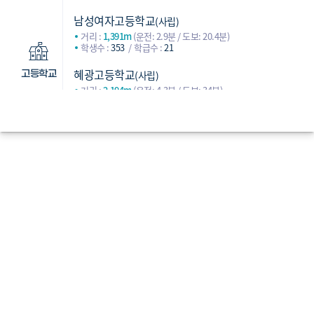
남성여자고등학교
(사립)
거리 :
1,391m
(운전: 2.9분 / 도보: 20.4분)
학생수 :
353
학급수 :
21
혜광고등학교
(사립)
고등학교
거리 :
2,194m
(운전: 4.3분 / 도보: 34분)
학생수 :
349
학급수 :
21
광명고등학교
(사립)
거리 :
2,447m
(운전: 4.4분 / 도보: 35.8분)
학생수 :
363
학급수 :
20
부산항퀸즈W오션프런트
거리 :
294m
입주일 :
2025-04
세대수 :
387
더베이먼트테라스스위트(O/T)
주변입주
거리 :
1,248m
입주일 :
2024-09
세대수 :
368