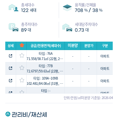
총세대수
용적률/건폐율
세대
%
%
/
122
708
38
총주차대수
세대당주차대수
대
대
89
0.73
미분양
상세
공급/전용면적(세대수)
분양가
구분
타입 : 76A
-
-
아파트
71.558/58.71㎡ (22평, 24세대)
타입 : 77B
-
-
아파트
72.6797/59.63㎡ (22평, 25세대)
타입 : 109A~109B
-
-
아파트
102.481/84.08㎡ (31평, 24세대)
타입 : -
-
-
아파트
102.639/84.21㎡ (31평, 49세대)
단위:만원/㎡
미분양 기준일: 2026-04
관리비/재산세