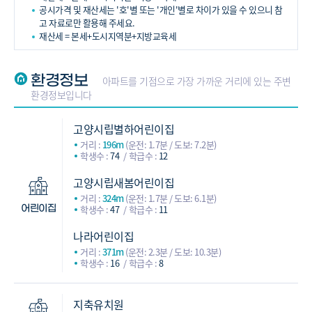
공시가격 및 재산세는 '호'별 또는 '개인'별로 차이가 있을 수 있으니 참
고 자료로만 활용해 주세요.
재산세 = 본세+도시지역분+지방교육세
환경정보
아파트를 기점으로 가장 가까운 거리에 있는 주변
환경정보입니다
고양시립별하어린이집
거리 :
196m
(운전: 1.7분 / 도보: 7.2분)
학생수 :
74
학급수 :
12
고양시립새봄어린이집
거리 :
324m
(운전: 1.7분 / 도보: 6.1분)
학생수 :
47
학급수 :
11
어린이집
나라어린이집
거리 :
371m
(운전: 2.3분 / 도보: 10.3분)
학생수 :
16
학급수 :
8
지축유치원