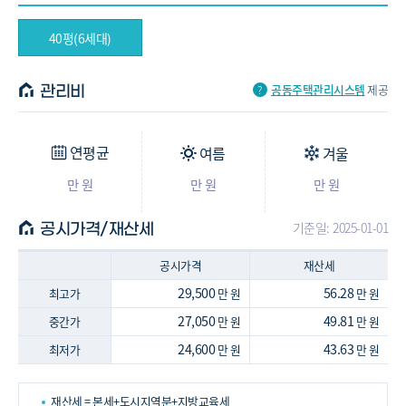
40평(6세대)
공동주택관리시스템
제공
관리비
연평균
여름
겨울
만 원
만 원
만 원
기준일: 2025-01-01
공시가격/재산세
공시가격
재산세
29,500
56.28
최고가
만 원
만 원
27,050
49.81
중간가
만 원
만 원
24,600
43.63
최저가
만 원
만 원
재산세 = 본세+도시지역분+지방교육세