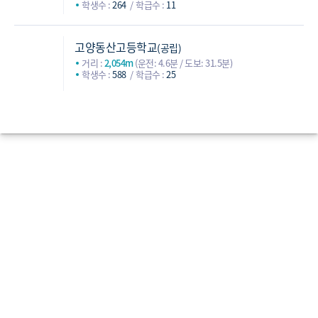
학생수 :
264
학급수 :
11
고양동산고등학교
(공립)
거리 :
2,054m
(운전: 4.6분 / 도보: 31.5분)
학생수 :
588
학급수 :
25
신원고등학교
(공립)
거리 :
2,519m
(운전: 5.2분 / 도보: 35.9분)
학생수 :
754
학급수 :
31
도래울고등학교
(공립)
고등학교
거리 :
4,313m
(운전: 8.1분 / 도보: 63.6분)
학생수 :
638
학급수 :
28
고양일고등학교
(공립)
거리 :
5,214m
(운전: 9.9분 / 도보: 82분)
학생수 :
571
학급수 :
26
주변입주