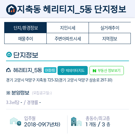
지축동 헤리티지_5동 단지정보
단지/환경정보
지인시세
실거래추이
매물추이
주변아파트시세
지역정보
단지정보
헤리티지_5동
빅데이터지도
부동산 정보보기
경기 고양시 덕양구 지축동 725-32(경기 고양시 덕양구 삼송로 297-10)
(모집공고일:-)
※ 분양정보
-
-
3.3㎡당
경쟁률
입주월
총동수/최고층
개동
층
/
2018-09(7년차)
1
3