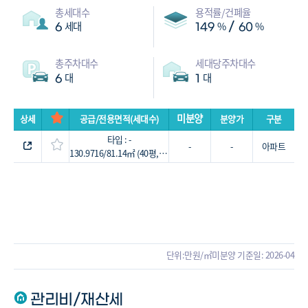
총세대수
용적률/건폐율
세대
%
%
/
6
149
60
총주차대수
세대당주차대수
대
대
6
1
미분양
상세
공급/전용면적(세대수)
분양가
구분
타입 : -
-
-
아파트
130.9716/81.14㎡ (40평, 6세대)
단위:만원/㎡
미분양 기준일: 2026-04
관리비/재산세