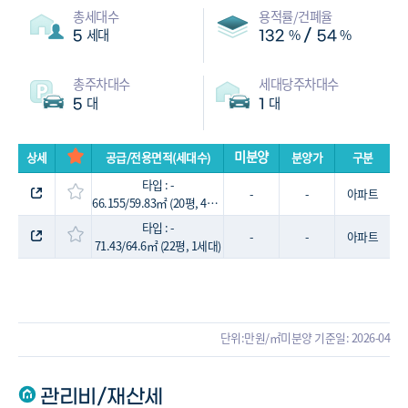
총세대수
용적률/건폐율
세대
%
%
/
5
132
54
총주차대수
세대당주차대수
대
대
5
1
미분양
상세
공급/전용면적(세대수)
분양가
구분
타입 : -
-
-
아파트
66.155/59.83㎡ (20평, 4세대)
타입 : -
-
-
아파트
71.43/64.6㎡ (22평, 1세대)
단위:만원/㎡
미분양 기준일: 2026-04
관리비/재산세