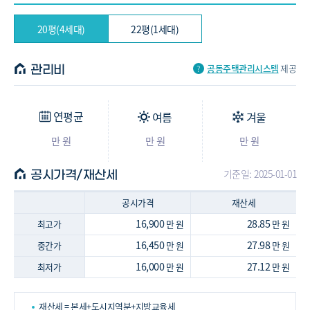
20평(4세대)
22평(1세대)
공동주택관리시스템
제공
관리비
연평균
여름
겨울
만 원
만 원
만 원
기준일: 2025-01-01
공시가격/재산세
공시가격
재산세
16,900
28.85
최고가
만 원
만 원
16,450
27.98
중간가
만 원
만 원
16,000
27.12
최저가
만 원
만 원
재산세 = 본세+도시지역분+지방교육세