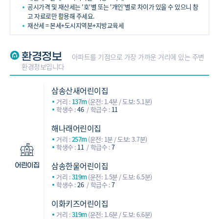
공시가격 및 재산세는 '호'별 또는 '개인'별로 차이가 있을 수 있으니 참
고 자료로만 활용해 주세요.
재산세 = 본세+도시지역분+지방교육세
환경정보
아파트를 기점으로 가장 가까운 거리에 있는 주변
환경정보입니다
삼송산새어린이집
거리 :
137m
(운전: 1.4분 / 도보: 5.1분)
학생수 :
46
학급수 :
11
해나래어린이집
거리 :
257m
(운전: 1분 / 도보: 3.7분)
학생수 :
11
학급수 :
7
삼송한울어린이집
어린이집
거리 :
319m
(운전: 1.5분 / 도보: 6.5분)
학생수 :
26
학급수 :
7
이화키즈어린이집
거리 :
319m
(운전: 1.6분 / 도보: 6.6분)