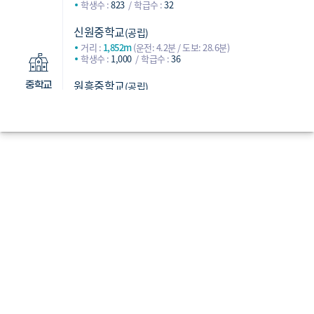
학생수 :
823
학급수 :
32
신원중학교
(공립)
거리 :
1,852m
(운전: 4.2분 / 도보: 28.6분)
학생수 :
1,000
학급수 :
36
원흥중학교
(공립)
중학교
거리 :
2,091m
(운전: 4.4분 / 도보: 30.2분)
학생수 :
264
학급수 :
11
지축중학교
(공립)
거리 :
2,245m
(운전: 5.7분 / 도보: 30.9분)
학생수 :
850
학급수 :
31
고양동산고등학교
(공립)
거리 :
831m
(운전: 3.3분 / 도보: 14.1분)
학생수 :
588
학급수 :
25
신원고등학교
(공립)
거리 :
1,950m
(운전: 5.5분 / 도보: 30.7분)
학생수 :
754
학급수 :
31