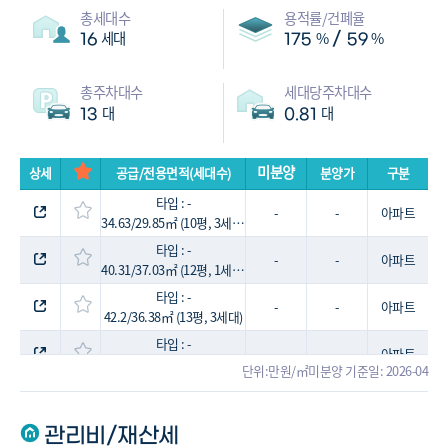
총세대수
용적률/건폐율
세대
%
%
/
16
175
59
총주차대수
세대당주차대수
대
대
13
0.81
미분양
상세
공급/전용면적(세대수)
분양가
구분
타입 : -
-
-
아파트
34.63/29.85㎡ (10평, 3세대)
타입 : -
-
-
아파트
40.31/37.03㎡ (12평, 1세대)
타입 : -
-
-
아파트
42.2/36.38㎡ (13평, 3세대)
타입 : -
-
-
아파트
44.94/38.74㎡ (14평, 4세대)
단위:만원/㎡
미분양 기준일: 2026-04
타입 : -
-
-
아파트
44.95/39.62㎡ (14평, 1세대)
관리비/재산세
타입 : -
-
-
아파트