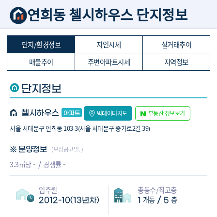
연희동 첼시하우스 단지정보
단지/환경정보
지인시세
실거래추이
매물추이
주변아파트시세
지역정보
단지정보
첼시하우스
빅데이터지도
부동산 정보보기
서울 서대문구 연희동 103-3(서울 서대문구 증가로2길 39)
(모집공고일:-)
※ 분양정보
-
-
3.3㎡당
경쟁률
입주월
총동수/최고층
개동
층
/
2012-10(13년차)
1
5