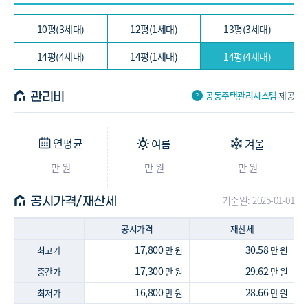
46.81/40.35㎡ (14평, 4세대)
10평(3세대)
12평(1세대)
13평(3세대)
14평(4세대)
14평(1세대)
14평(4세대)
공동주택관리시스템
제공
관리비
연평균
여름
겨울
만 원
만 원
만 원
기준일: 2025-01-01
공시가격/재산세
공시가격
재산세
17,800
30.58
최고가
만 원
만 원
17,300
29.62
중간가
만 원
만 원
16,800
28.66
최저가
만 원
만 원