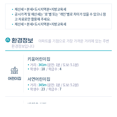
재산세 = 본세+도시지역분+지방교육세
공시가격 및 재산세는 '호'별 또는 '개인'별로 차이가 있을 수 있으니 참
고 자료로만 활용해 주세요.
재산세 = 본세+도시지역분+지방교육세
환경정보
아파트를 기점으로 가장 가까운 거리에 있는 주변
환경정보입니다
키움어린이집
거리 :
341m
(운전: 1분 / 도보: 5.1분)
학생수 :
18
학급수 :
4
서연어린이집
어린이집
거리 :
345m
(운전: 1분 / 도보: 5.2분)
학생수 :
23
학급수 :
7
벧엘유치원
거리 :
726m
(운전: 1.6분 / 도보: 11분)
학생수 :
97
학급수 :
6