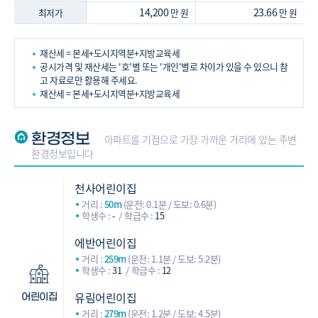
14,200
23.66
최저가
만 원
만 원
재산세 = 본세+도시지역분+지방교육세
공시가격 및 재산세는 '호'별 또는 '개인'별로 차이가 있을 수 있으니 참
고 자료로만 활용해 주세요.
재산세 = 본세+도시지역분+지방교육세
환경정보
아파트를 기점으로 가장 가까운 거리에 있는 주변
환경정보입니다
천사어린이집
거리 :
50m
(운전: 0.1분 / 도보: 0.6분)
학생수 :
-
학급수 :
15
에반어린이집
거리 :
259m
(운전: 1.1분 / 도보: 5.2분)
학생수 :
31
학급수 :
12
유림어린이집
어린이집
거리 :
279m
(운전: 1.2분 / 도보: 4.5분)