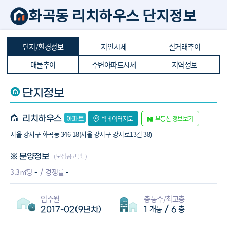
화곡동 리치하우스 단지정보
단지/환경정보
지인시세
실거래추이
매물추이
주변아파트시세
지역정보
단지정보
리치하우스
빅데이터지도
부동산 정보보기
서울 강서구 화곡동 346-18(서울 강서구 강서로13길 38)
(모집공고일:-)
※ 분양정보
-
-
3.3㎡당
경쟁률
입주월
총동수/최고층
개동
층
/
2017-02(9년차)
1
6