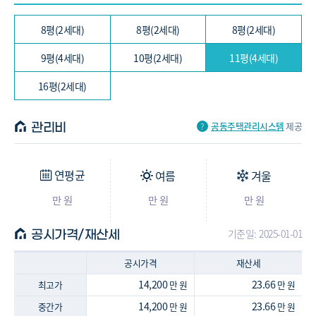
37.1/29.99㎡ (11평, 4세대)
타입 : -
8평(2세대)
8평(2세대)
8평(2세대)
-
-
아파트
54.18/43.79㎡ (16평, 2세대)
9평(4세대)
10평(2세대)
11평(4세대)
16평(2세대)
공동주택관리시스템
제공
관리비
연평균
여름
겨울
만 원
만 원
만 원
기준일: 2025-01-01
공시가격/재산세
공시가격
재산세
14,200
23.66
최고가
만 원
만 원
14,200
23.66
중간가
만 원
만 원