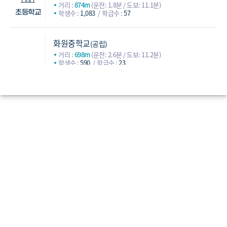
거리 :
874m
(운전: 1.8분 / 도보: 11.1분)
학생수 :
1,083
학급수 :
57
초등학교
화원중학교
(공립)
거리 :
698m
(운전: 2.6분 / 도보: 11.2분)
학생수 :
590
학급수 :
23
신정여자중학교
(사립)
거리 :
1,446m
(운전: 3.9분 / 도보: 20.9분)
학생수 :
396
학급수 :
17
화곡중학교
(사립)
중학교
거리 :
2,158m
(운전: 3.9분 / 도보: 31분)
학생수 :
544
학급수 :
18
백석중학교
(공립)
거리 :
2,425m
(운전: 5.8분 / 도보: 44.3분)
학생수 :
554
학급수 :
23
한광고등학교
(사립)
거리 :
1,605m
(운전: 4.4분 / 도보: 22.6분)