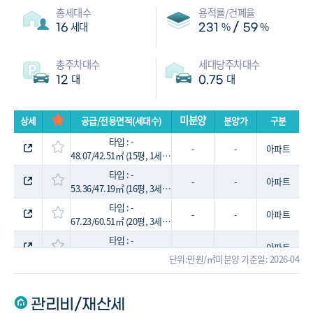
총세대수
용적률/건폐율
세대
%
%
/
16
231
59
총주차대수
세대당주차대수
대
대
12
0.75
미분양
상세
공급/전용면적(세대수)
분양가
구분
타입 : -
-
-
아파트
48.07/42.51㎡ (15평, 1세대)
타입 : -
-
-
아파트
53.36/47.19㎡ (16평, 3세대)
타입 : -
-
-
아파트
67.23/60.51㎡ (20평, 3세대)
타입 : -
-
-
아파트
75.1/67.59㎡ (23평, 8세대)
단위:만원/㎡
미분양 기준일: 2026-04
타입 : -
-
-
아파트
75.3/67.79㎡ (23평, 1세대)
관리비/재산세