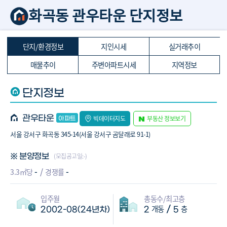
화곡동 관우타운 단지정보
단지/환경정보
지인시세
실거래추이
매물추이
주변아파트시세
지역정보
단지정보
관우타운
빅데이터지도
부동산 정보보기
서울 강서구 화곡동 345-14(서울 강서구 곰달래로 91-1)
(모집공고일:-)
※ 분양정보
-
-
3.3㎡당
경쟁률
입주월
총동수/최고층
개동
층
/
2002-08(24년차)
2
5