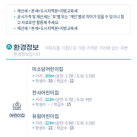
재산세 = 본세+도시지역분+지방교육세
공시가격 및 재산세는 '호'별 또는 '개인'별로 차이가 있을 수 있으니 참
고 자료로만 활용해 주세요.
재산세 = 본세+도시지역분+지방교육세
환경정보
아파트를 기점으로 가장 가까운 거리에 있는 주변
환경정보입니다
미소담어린이집
거리 :
205m
(운전: 1.7분 / 도보: 3.3분)
학생수 :
33
학급수 :
12
천사어린이집
거리 :
222m
(운전: 0.7분 / 도보: 4분)
학생수 :
-
학급수 :
15
유림어린이집
어린이집
거리 :
223m
(운전: 0.9분 / 도보: 3.3분)
학생수 :
22
학급수 :
13