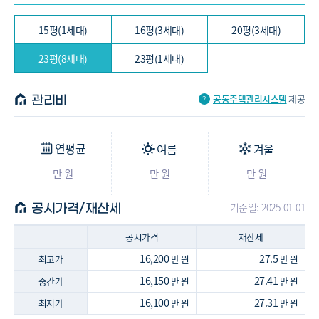
15평(1세대)
16평(3세대)
20평(3세대)
23평(8세대)
23평(1세대)
공동주택관리시스템
제공
관리비
연평균
여름
겨울
만 원
만 원
만 원
기준일: 2025-01-01
공시가격/재산세
공시가격
재산세
16,200
27.5
최고가
만 원
만 원
16,150
27.41
중간가
만 원
만 원
16,100
27.31
최저가
만 원
만 원