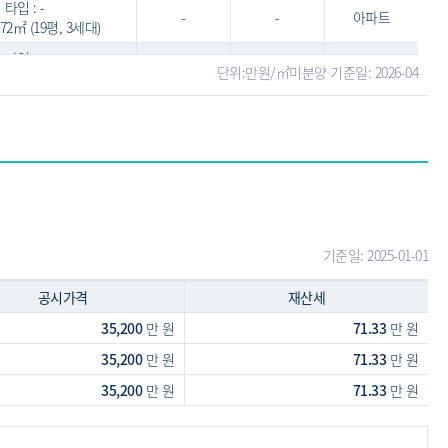
타입 : -
-
-
아파트
5.72㎡ (19평, 3세대)
타입 : -
-
-
아파트
단위:만원/㎡
미분양 기준일: 2026-04
6.19㎡ (19평, 3세대)
기준일: 2025-01-01
공시가격
재산세
35,200
만 원
71.33
만 원
35,200
만 원
71.33
만 원
35,200
만 원
71.33
만 원