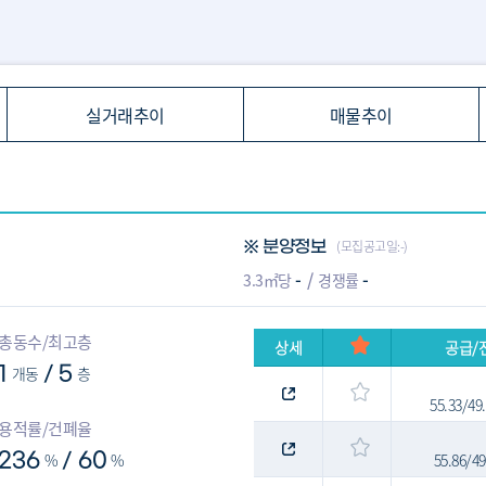
실거래추이
매물추이
(모집공고일:-)
※ 분양정보
-
-
3.3㎡당
경쟁률
총동수/최고층
상세
공급/
1
개동
5
층
/
55.33/4
용적률/건폐율
236
%
60
%
55.86/4
/