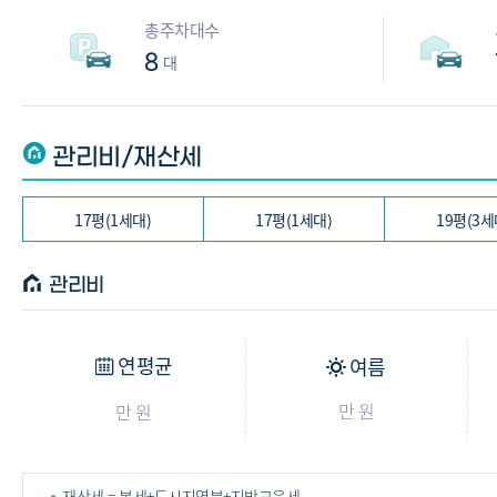
총주차대수
8
대
관리비/재산세
17평(1세대)
17평(1세대)
19평(3세
관리비
연평균
여름
만 원
만 원
재산세 = 본세+도시지역분+지방교육세