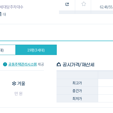
세대당주차대수
62.48/5
1
대
63.01/5
대)
19평(3세대)
공동주택관리시스템
제공
공시가격/재산세
겨울
최고가
중간가
만 원
최저가