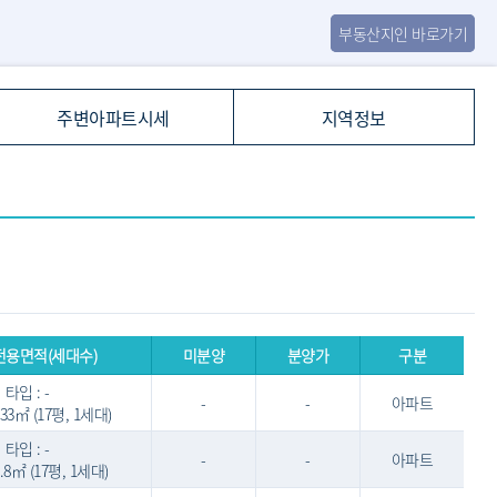
부동산지인 바로가기
주변아파트시세
지역정보
전용면적(세대수)
미분양
분양가
구분
타입 : -
-
-
아파트
9.33㎡ (17평, 1세대)
타입 : -
-
-
아파트
9.8㎡ (17평, 1세대)