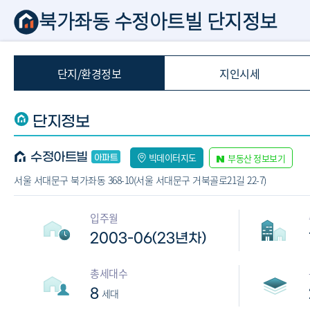
북가좌동 수정아트빌 단지정보
단지/환경정보
지인시세
단지정보
수정아트빌
빅데이터지도
부동산 정보보기
서울 서대문구 북가좌동 368-10(서울 서대문구 거북골로21길 22-7)
입주월
2003-06(23년차)
총세대수
8
세대