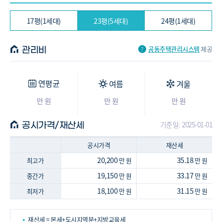
17평(1세대)
23평(5세대)
24평(1세대)
공동주택관리시스템
제공
관리비
연평균
여름
겨울
만 원
만 원
만 원
기준일: 2025-01-01
공시가격/재산세
공시가격
재산세
20,200
35.18
최고가
만 원
만 원
19,150
33.17
중간가
만 원
만 원
18,100
31.15
최저가
만 원
만 원
재산세 = 본세+도시지역분+지방교육세