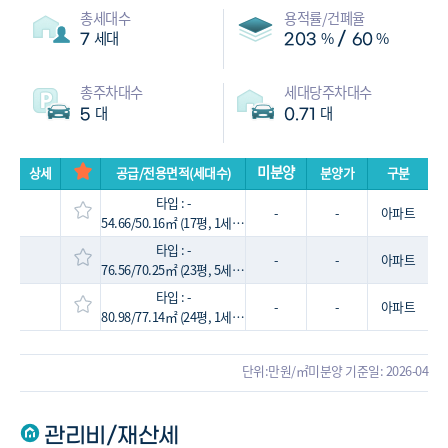
총세대수
용적률/건폐율
세대
%
%
/
7
203
60
총주차대수
세대당주차대수
대
대
5
0.71
미분양
상세
공급/전용면적(세대수)
분양가
구분
타입 : -
-
-
아파트
54.66/50.16㎡ (17평, 1세대)
타입 : -
-
-
아파트
76.56/70.25㎡ (23평, 5세대)
타입 : -
-
-
아파트
80.98/77.14㎡ (24평, 1세대)
단위:만원/㎡
미분양 기준일: 2026-04
관리비/재산세