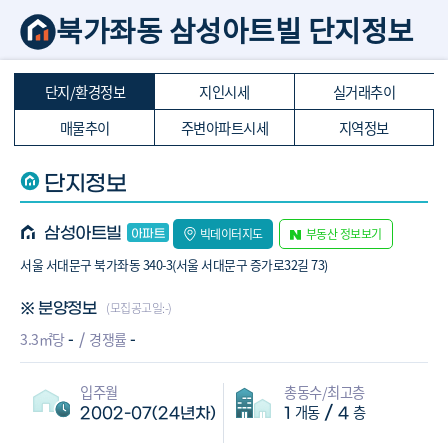
북가좌동 삼성아트빌 단지정보
단지/환경정보
지인시세
실거래추이
매물추이
주변아파트시세
지역정보
단지정보
삼성아트빌
빅데이터지도
부동산 정보보기
서울 서대문구 북가좌동 340-3(서울 서대문구 증가로32길 73)
(모집공고일:-)
※ 분양정보
-
-
3.3㎡당
경쟁률
입주월
총동수/최고층
개동
층
/
2002-07(24년차)
1
4