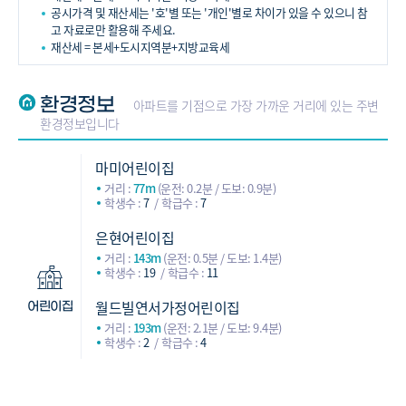
공시가격 및 재산세는 '호'별 또는 '개인'별로 차이가 있을 수 있으니 참
고 자료로만 활용해 주세요.
재산세 = 본세+도시지역분+지방교육세
환경정보
아파트를 기점으로 가장 가까운 거리에 있는 주변
환경정보입니다
마미어린이집
거리 :
77m
(운전: 0.2분 / 도보: 0.9분)
학생수 :
7
학급수 :
7
은현어린이집
거리 :
143m
(운전: 0.5분 / 도보: 1.4분)
학생수 :
19
학급수 :
11
월드빌연서가정어린이집
어린이집
거리 :
193m
(운전: 2.1분 / 도보: 9.4분)
학생수 :
2
학급수 :
4
구립 다래어린이집
거리 :
210m
(운전: 0.9분 / 도보: 3.5분)