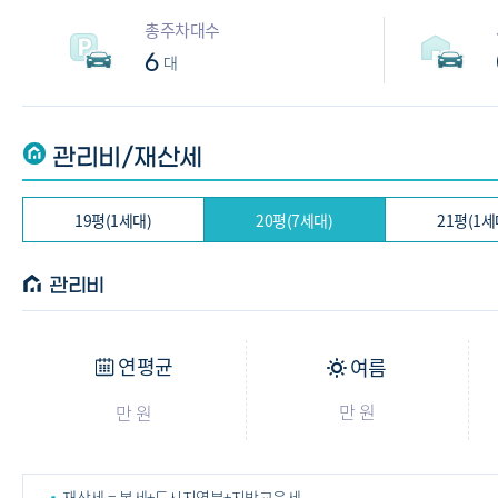
총주차대수
6
대
관리비/재산세
19평(1세대)
20평(7세대)
21평(1세
관리비
연평균
여름
만 원
만 원
재산세 = 본세+도시지역분+지방교육세