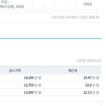
타입 : -
-
-
아파트
3.99㎡ (21평, 1세대)
단위:만원/㎡
미분양 기준일: 2026-04
기준일: 2025-01-01
공시가격
재산세
14,100
만 원
23.47
만 원
13,750
만 원
22.8
만 원
13,400
만 원
22.13
만 원