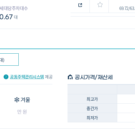
세대당주차대수
69.72/6
0.67
대
대)
공동주택관리시스템
제공
공시가격/재산세
겨울
최고가
중간가
만 원
최저가