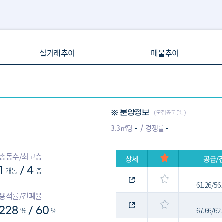
실거래추이
매물추이
(모집공고일:-)
※ 분양정보
-
-
3.3㎡당
경쟁률
총동수/최고층
상세
공급/
1
개동
4
층
/
61.26/5
용적률/건폐율
228
%
60
%
67.66/6
/