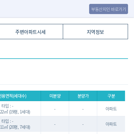
부동산지인 바로가기
주변아파트시세
지역정보
전용면적(세대수)
미분양
분양가
구분
타입 : -
-
-
아파트
6.22㎡ (19평, 1세대)
타입 : -
-
-
아파트
2.11㎡ (20평, 7세대)