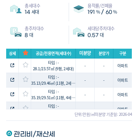
총세대수
용적률/건폐율
세대
%
%
/
14
191
60
총주차대수
세대당주차대수
대
대
8
0.57
미분양
상세
공급/전용면적(세대수)
분양가
구분
타입 : -
-
-
아파트
28.1/23.57㎡ (9평, 2세대)
타입 : -
-
-
아파트
35.13/29.46㎡ (11평, 2세대)
타입 : -
-
-
아파트
35.19/29.51㎡ (11평, 4세대)
타입 : -
-
-
아파트
35.45/29.73㎡ (11평, 4세대)
단위:만원/㎡
미분양 기준일: 2026-04
타입 : -
-
-
아파트
63.07/52.9㎡ (19평, 2세대)
관리비/재산세