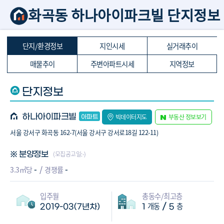
화곡동 하나아이파크빌 단지정보
단지/환경정보
지인시세
실거래추이
매물추이
주변아파트시세
지역정보
단지정보
하나아이파크빌
빅데이터지도
부동산 정보보기
서울 강서구 화곡동 162-7(서울 강서구 강서로18길 122-11)
(모집공고일:-)
※ 분양정보
-
-
3.3㎡당
경쟁률
입주월
총동수/최고층
개동
층
/
2019-03(7년차)
1
5