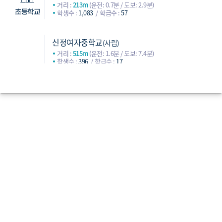
거리 :
213m
(운전: 0.7분 / 도보: 2.9분)
학생수 :
1,083
학급수 :
57
초등학교
신정여자중학교
(사립)
거리 :
515m
(운전: 1.6분 / 도보: 7.4분)
학생수 :
396
학급수 :
17
화원중학교
(공립)
거리 :
906m
(운전: 3.7분 / 도보: 16.7분)
학생수 :
590
학급수 :
23
백석중학교
(공립)
중학교
거리 :
1,620m
(운전: 5.8분 / 도보: 31.4분)
학생수 :
554
학급수 :
23
등촌중학교
(사립)
거리 :
2,068m
(운전: 6분 / 도보: 38.3분)
학생수 :
407
학급수 :
16
한광고등학교
(사립)
거리 :
670m
(운전: 2분 / 도보: 9.1분)