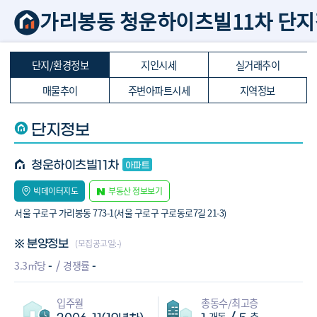
가리봉동 청운하이츠빌11차 단
단지/환경정보
지인시세
실거래추이
매물추이
주변아파트시세
지역정보
단지정보
청운하이츠빌11차
빅데이터지도
부동산 정보보기
서울 구로구 가리봉동 773-1(서울 구로구 구로동로7길 21-3)
(모집공고일:-)
※ 분양정보
-
-
3.3㎡당
경쟁률
입주월
총동수/최고층
개동
층