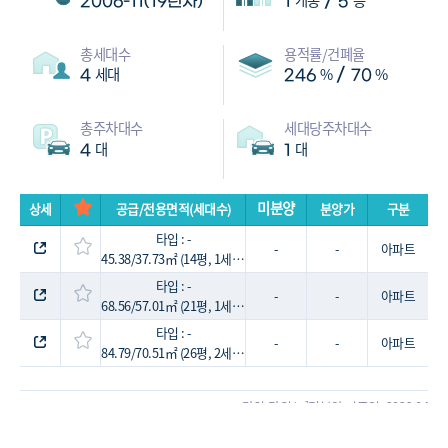
/
2006-11(19년차)
1
5
총세대수
용적률/건폐율
세대
%
%
/
4
246
70
총주차대수
세대당주차대수
대
대
4
1
미분양
상세
공급/전용면적(세대수)
분양가
구분
타입 : -
-
-
아파트
45.38/37.73㎡ (14평, 1세대)
타입 : -
-
-
아파트
68.56/57.01㎡ (21평, 1세대)
타입 : -
-
-
아파트
84.79/70.51㎡ (26평, 2세대)
단위:만원/㎡
미분양 기준일: 2026-04