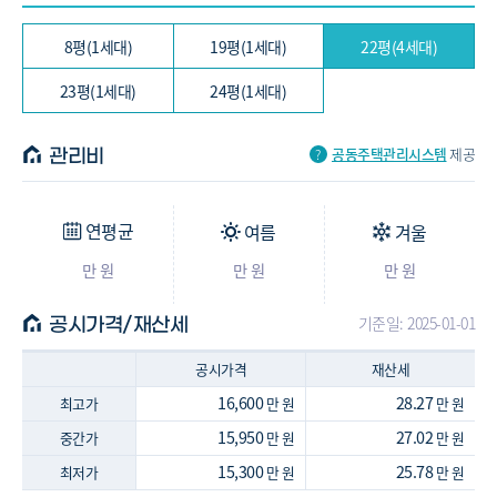
8평(1세대)
19평(1세대)
22평(4세대)
23평(1세대)
24평(1세대)
공동주택관리시스템
제공
관리비
연평균
여름
겨울
만 원
만 원
만 원
기준일: 2025-01-01
공시가격/재산세
공시가격
재산세
16,600
28.27
최고가
만 원
만 원
15,950
27.02
중간가
만 원
만 원
15,300
25.78
최저가
만 원
만 원