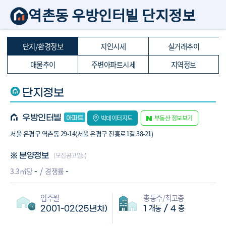
역촌동 우방인터빌 단지정보
단지/환경정보
지인시세
실거래추이
매물추이
주변아파트시세
지역정보
단지정보
우방인터빌
빅데이터지도
부동산 정보보기
서울 은평구 역촌동 29-14(서울 은평구 진흥로1길 38-21)
(모집공고일:-)
※ 분양정보
-
-
3.3㎡당
경쟁률
입주월
총동수/최고층
개동
층
/
2001-02(25년차)
1
4