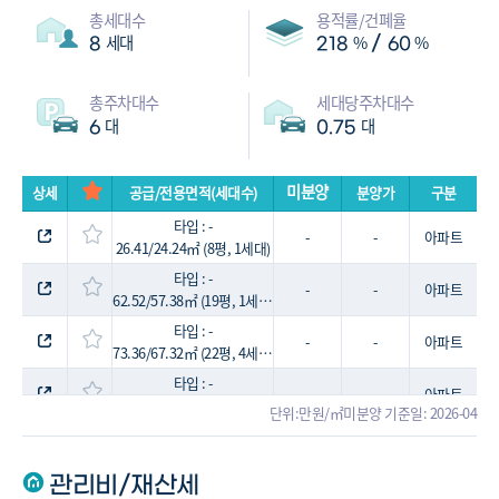
총세대수
용적률/건폐율
세대
%
%
/
8
218
60
총주차대수
세대당주차대수
대
대
6
0.75
미분양
상세
공급/전용면적(세대수)
분양가
구분
타입 : -
-
-
아파트
26.41/24.24㎡ (8평, 1세대)
타입 : -
-
-
아파트
62.52/57.38㎡ (19평, 1세대)
타입 : -
-
-
아파트
73.36/67.32㎡ (22평, 4세대)
타입 : -
-
-
아파트
75.32/69.12㎡ (23평, 1세대)
단위:만원/㎡
미분양 기준일: 2026-04
타입 : -
-
-
아파트
80.35/76.74㎡ (24평, 1세대)
관리비/재산세