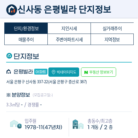
신사동 은평빌라 단지정보
단지/환경정보
지인시세
실거래추이
매물추이
주변아파트시세
지역정보
단지정보
은평빌라
빅데이터지도
부동산 정보보기
서울 은평구 신사동 337-22(서울 은평구 증산로 387)
(모집공고일:-)
※ 분양정보
-
-
3.3㎡당
경쟁률
입주월
총동수/최고층
개동
층
/
1978-11(47년차)
1
2