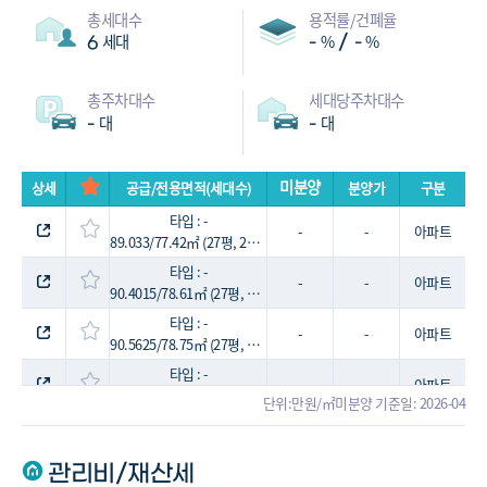
총세대수
용적률/건폐율
세대
%
%
/
6
-
-
총주차대수
세대당주차대수
대
대
-
-
미분양
상세
공급/전용면적(세대수)
분양가
구분
타입 : -
-
-
아파트
89.033/77.42㎡ (27평, 2세대)
타입 : -
-
-
아파트
90.4015/78.61㎡ (27평, 2세대)
타입 : -
-
-
아파트
90.5625/78.75㎡ (27평, 1세대)
타입 : -
-
-
아파트
91.931/79.94㎡ (28평, 1세대)
단위:만원/㎡
미분양 기준일: 2026-04
관리비/재산세