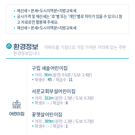
재산세 = 본세+도시지역분+지방교육세
공시가격 및 재산세는 '호'별 또는 '개인'별로 차이가 있을 수 있으니 참
고 자료로만 활용해 주세요.
재산세 = 본세+도시지역분+지방교육세
환경정보
아파트를 기점으로 가장 가까운 거리에 있는 주변
환경정보입니다
구립 새솔어린이집
거리 :
90m
(운전: 0.6분 / 도보: 2.4분)
학생수 :
45
학급수 :
11
서문교회부설어린이집
거리 :
322m
(운전: 1.5분 / 도보: 6.3분)
학생수 :
-
학급수 :
6
꽃햇살어린이집
어린이집
거리 :
389m
(운전: 1.3분 / 도보: 5.7분)
학생수 :
-
학급수 :
1