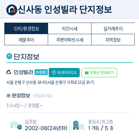
신사동 인성빌라 단지정보
단지/환경정보
지인시세
실거래추이
매물추이
주변아파트시세
지역정보
단지정보
인성빌라
빅데이터지도
부동산 정보보기
서울 은평구 신사동 18-42(서울 은평구 가좌로12길 20-7)
(모집공고일:-)
※ 분양정보
-
-
3.3㎡당
경쟁률
입주월
총동수/최고층
개동
층
/
2002-08(24년차)
1
5