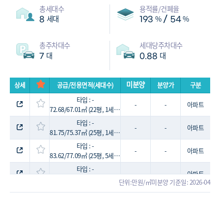
총세대수
용적률/건폐율
세대
%
%
/
8
193
54
총주차대수
세대당주차대수
대
대
7
0.88
미분양
상세
공급/전용면적(세대수)
분양가
구분
타입 : -
-
-
아파트
72.68/67.01㎡ (22평, 1세대)
타입 : -
-
-
아파트
81.75/75.37㎡ (25평, 1세대)
타입 : -
-
-
아파트
83.62/77.09㎡ (25평, 5세대)
타입 : -
-
-
아파트
83.92/77.37㎡ (25평, 1세대)
단위:만원/㎡
미분양 기준일: 2026-04
관리비/재산세