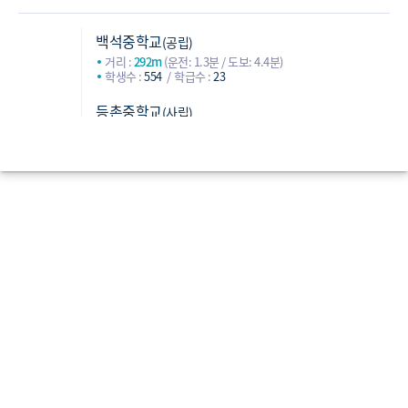
백석중학교
(공립)
거리 :
292m
(운전: 1.3분 / 도보: 4.4분)
학생수 :
554
학급수 :
23
등촌중학교
(사립)
거리 :
756m
(운전: 3.9분 / 도보: 12.9분)
학생수 :
407
학급수 :
16
신정여자중학교
(사립)
중학교
거리 :
876m
(운전: 4.5분 / 도보: 18.3분)
학생수 :
396
학급수 :
17
화원중학교
(공립)
거리 :
1,767m
(운전: 7.2분 / 도보: 34.3분)
학생수 :
590
학급수 :
23
영일고등학교
(사립)
거리 :
275m
(운전: 1.2분 / 도보: 3.6분)
학생수 :
649
학급수 :
28