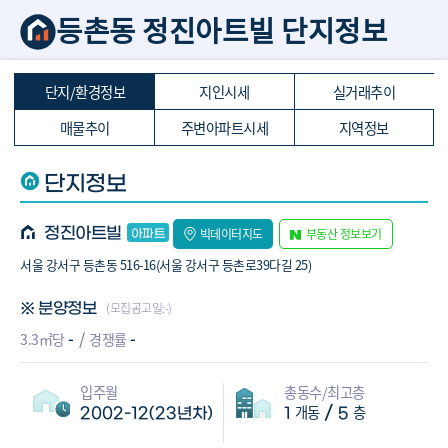
등촌동 정진아트빌 단지정보
단지/환경정보
지인시세
실거래추이
매물추이
주변아파트시세
지역정보
단지정보
정진아트빌
빅데이터지도
부동산 정보보기
서울 강서구 등촌동 516-16(서울 강서구 등촌로39다길 25)
(모집공고일:-)
※ 분양정보
-
-
3.3㎡당
경쟁률
입주월
총동수/최고층
개동
층
/
2002-12(23년차)
1
5