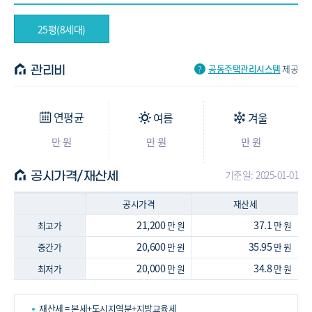
25평(8세대)
공동주택관리시스템
제공
관리비
연평균
여름
겨울
만 원
만 원
만 원
기준일: 2025-01-01
공시가격/재산세
공시가격
재산세
21,200
37.1
최고가
만 원
만 원
20,600
35.95
중간가
만 원
만 원
20,000
34.8
최저가
만 원
만 원
재산세 = 본세+도시지역분+지방교육세