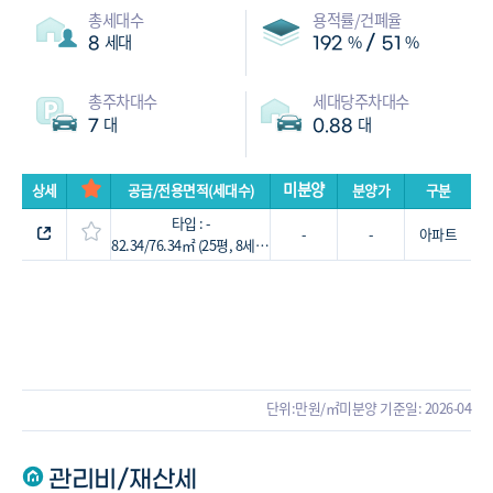
총세대수
용적률/건폐율
세대
%
%
/
8
192
51
총주차대수
세대당주차대수
대
대
7
0.88
미분양
상세
공급/전용면적(세대수)
분양가
구분
타입 : -
-
-
아파트
82.34/76.34㎡ (25평, 8세대)
단위:만원/㎡
미분양 기준일: 2026-04
관리비/재산세