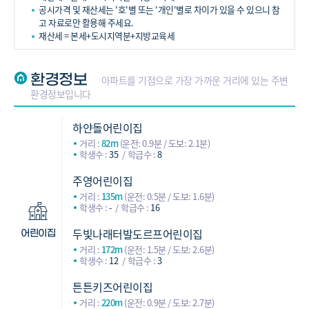
공시가격 및 재산세는 '호'별 또는 '개인'별로 차이가 있을 수 있으니 참
고 자료로만 활용해 주세요.
재산세 = 본세+도시지역분+지방교육세
환경정보
아파트를 기점으로 가장 가까운 거리에 있는 주변
환경정보입니다
하얀돌어린이집
거리 :
82m
(운전: 0.9분 / 도보: 2.1분)
학생수 :
35
학급수 :
8
주영어린이집
거리 :
135m
(운전: 0.5분 / 도보: 1.6분)
학생수 :
-
학급수 :
16
두빛나래터발도르프어린이집
어린이집
거리 :
172m
(운전: 1.5분 / 도보: 2.6분)
학생수 :
12
학급수 :
3
튼튼키즈어린이집
거리 :
220m
(운전: 0.9분 / 도보: 2.7분)