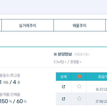
실거래추이
매물추이
(모집공고일:-)
※ 분양정보
-
-
3.3㎡당
경쟁률
총동수/최고층
상세
공급/
1
개동
4
층
/
16.37/1
용적률/건폐율
150
%
60
%
27.98/2
/