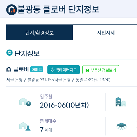
불광동 클로버 단지정보
단지/환경정보
지인시세
단지정보
클로버
빅데이터지도
부동산 정보보기
서울 은평구 불광동 331-155(서울 은평구 통일로78가길 13-30)
입주월
2016-06(10년차)
총세대수
7
세대