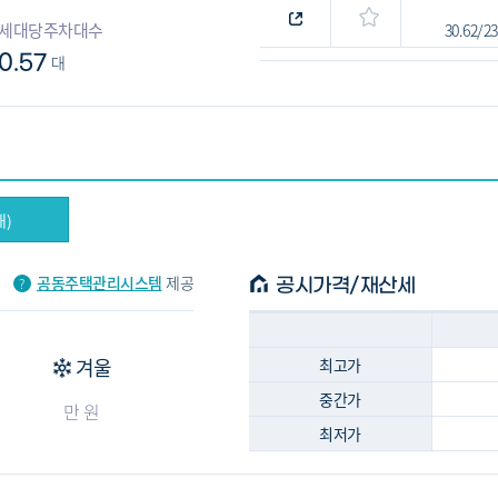
세대당주차대수
30.62/2
0.57
대
대)
공동주택관리시스템
제공
공시가격/재산세
겨울
최고가
중간가
만 원
최저가