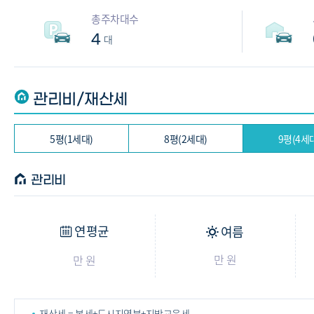
총주차대수
4
대
관리비/재산세
5평(1세대)
8평(2세대)
9평(4세
관리비
연평균
여름
만 원
만 원
재산세 = 본세+도시지역분+지방교육세