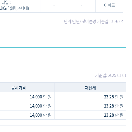
타입 : -
-
-
아파트
3.96㎡ (9평, 4세대)
단위:만원/㎡
미분양 기준일: 2026-04
기준일: 2025-01-01
공시가격
재산세
14,000
만 원
23.28
만 원
14,000
만 원
23.28
만 원
14,000
만 원
23.28
만 원