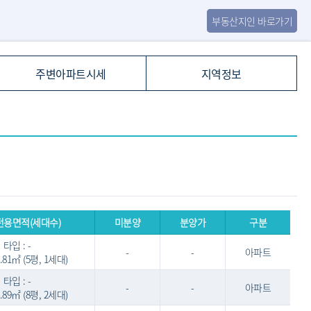
부동산지인 바로가기
주변아파트시세
지역정보
전용면적(세대수)
미분양
분양가
구분
타입 : -
-
-
아파트
2.81㎡ (5평, 1세대)
타입 : -
-
-
아파트
1.89㎡ (8평, 2세대)