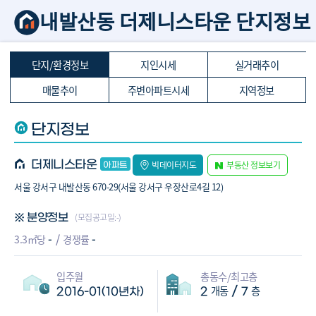
내발산동 더제니스타운 단지정보
단지/환경정보
지인시세
실거래추이
매물추이
주변아파트시세
지역정보
단지정보
더제니스타운
빅데이터지도
부동산 정보보기
서울 강서구 내발산동 670-29(서울 강서구 우장산로4길 12)
(모집공고일:-)
※ 분양정보
-
-
3.3㎡당
경쟁률
입주월
총동수/최고층
개동
층
/
2016-01(10년차)
2
7