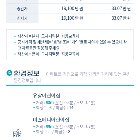
19,100
33.07
중간가
만 원
만 원
19,100
33.07
최저가
만 원
만 원
재산세 = 본세+도시지역분+지방교육세
공시가격 및 재산세는 '호'별 또는 '개인'별로 차이가 있을 수 있으니 참
고 자료로만 활용해 주세요.
재산세 = 본세+도시지역분+지방교육세
환경정보
아파트를 기점으로 가장 가까운 거리에 있는 주변
환경정보입니다
유창어린이집
거리 :
90m
(운전: 0.3분 / 도보: 1.4분)
학생수 :
6
학급수 :
14
미즈메디어린이집
거리 :
99m
(운전: 0.6분 / 도보: 1.7분)
학생수 :
-
학급수 :
8