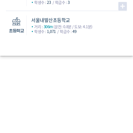
학생수 :
23
학급수 :
3
서울내발산초등학교
거리 :
306m
(운전: 0.8분 / 도보: 4.1분)
학생수 :
1,071
학급수 :
49
초등학교
명덕여자중학교
(사립)
거리 :
401m
(운전: 1.8분 / 도보: 6.3분)
학생수 :
528
학급수 :
18
화곡중학교
(사립)
거리 :
850m
(운전: 2.1분 / 도보: 12.5분)
학생수 :
544
학급수 :
18
덕원중학교
(사립)
중학교
거리 :
995m
(운전: 3.2분 / 도보: 16.2분)
학생수 :
734
학급수 :
24
수명중학교
(공립)
거리 :
1,514m
(운전: 3.8분 / 도보: 23.3분)
학생수 :
557
학급수 :
22