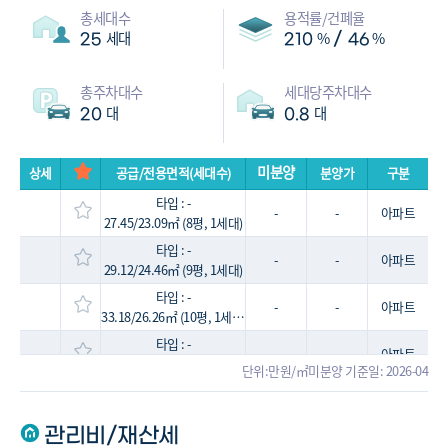
총세대수
용적률/건폐율
세대
%
%
/
25
210
46
총주차대수
세대당주차대수
대
대
20
0.8
미분양
상세
공급/전용면적(세대수)
분양가
구분
타입 : -
-
-
아파트
27.45/23.09㎡ (8평, 1세대)
타입 : -
-
-
아파트
29.12/24.46㎡ (9평, 1세대)
타입 : -
-
-
아파트
33.18/26.26㎡ (10평, 1세대)
타입 : -
-
-
아파트
34.66/29.11㎡ (10평, 1세대)
단위:만원/㎡
미분양 기준일: 2026-04
타입 : -
-
-
아파트
35.58/29.89㎡ (11평, 1세대)
관리비/재산세
타입 : -
-
-
아파트