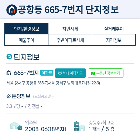
공항동 665-7번지 단지정보
단지/환경정보
지인시세
실거래추이
매물추이
주변아파트시세
지역정보
단지정보
665-7번지
빅데이터지도
부동산 정보보기
서울 강서구 공항동 665-7(서울 강서구 방화대로7나길 22-3)
(모집공고일:-)
※ 분양정보
-
-
3.3㎡당
경쟁률
입주월
총동수/최고층
개동
층
/
2008-06(18년차)
1
5