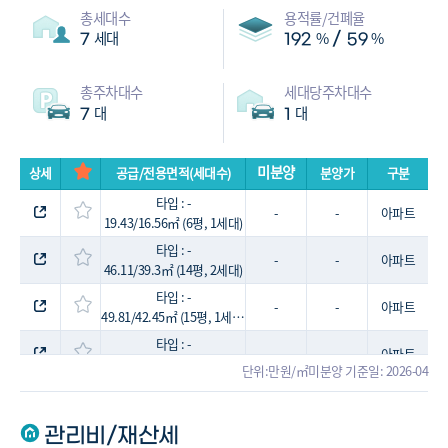
총세대수
용적률/건폐율
세대
%
%
/
7
192
59
총주차대수
세대당주차대수
대
대
7
1
미분양
상세
공급/전용면적(세대수)
분양가
구분
타입 : -
-
-
아파트
19.43/16.56㎡ (6평, 1세대)
타입 : -
-
-
아파트
46.11/39.3㎡ (14평, 2세대)
타입 : -
-
-
아파트
49.81/42.45㎡ (15평, 1세대)
타입 : -
-
-
아파트
54.14/46.14㎡ (16평, 2세대)
단위:만원/㎡
미분양 기준일: 2026-04
타입 : -
-
-
아파트
59.19/50.44㎡ (18평, 1세대)
관리비/재산세