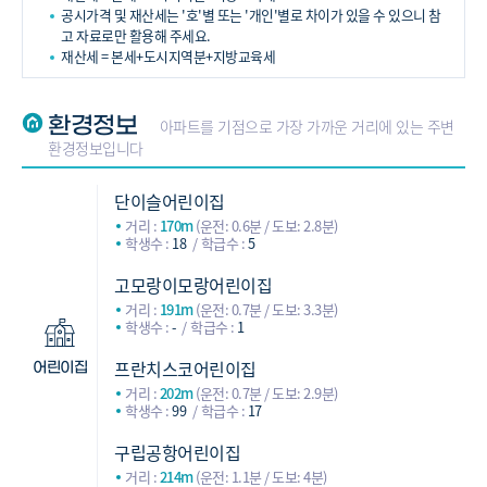
공시가격 및 재산세는 '호'별 또는 '개인'별로 차이가 있을 수 있으니 참
고 자료로만 활용해 주세요.
재산세 = 본세+도시지역분+지방교육세
환경정보
아파트를 기점으로 가장 가까운 거리에 있는 주변
환경정보입니다
단이슬어린이집
거리 :
170m
(운전: 0.6분 / 도보: 2.8분)
학생수 :
18
학급수 :
5
고모랑이모랑어린이집
거리 :
191m
(운전: 0.7분 / 도보: 3.3분)
학생수 :
-
학급수 :
1
프란치스코어린이집
어린이집
거리 :
202m
(운전: 0.7분 / 도보: 2.9분)
학생수 :
99
학급수 :
17
구립공항어린이집
거리 :
214m
(운전: 1.1분 / 도보: 4분)