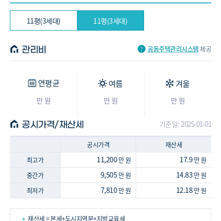
11평(3세대)
11평(3세대)
공동주택관리시스템
제공
관리비
연평균
여름
겨울
만 원
만 원
만 원
기준일: 2025-01-01
공시가격/재산세
공시가격
재산세
11,200
17.9
최고가
만 원
만 원
9,505
14.83
중간가
만 원
만 원
7,810
12.18
최저가
만 원
만 원
재산세 = 본세+도시지역분+지방교육세