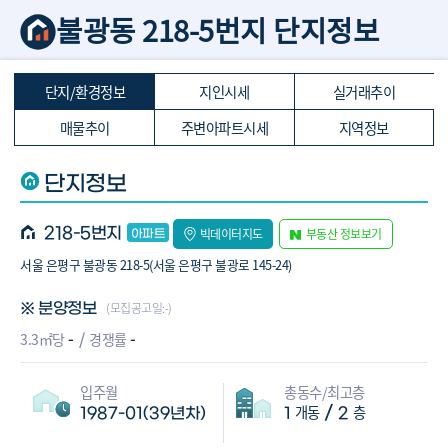
불광동 218-5번지 단지정보
단지/환경정보
지인시세
실거래추이
매물추이
주변아파트시세
지역정보
단지정보
218-5번지
빅데이터지도
부동산 정보보기
서울 은평구 불광동 218-5(서울 은평구 불광로 145-24)
(모집공고일:-)
※ 분양정보
-
-
3.3㎡당
경쟁률
입주월
총동수/최고층
개동
층
/
1987-01(39년차)
1
2