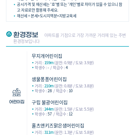
공시가격 및 재산세는 '호'별 또는 '개인'별로 차이가 있을 수 있으니 참
고 자료로만 활용해 주세요.
재산세 = 본세+도시지역분+지방교육세
환경정보
아파트를 기점으로 가장 가까운 거리에 있는 주변
환경정보입니다
무지개어린이집
거리 :
159m
(운전: 0.9분 / 도보: 3.9분)
학생수 :
-
학급수 :
4
샘물퐁퐁어린이집
거리 :
210m
(운전: 0.8분 / 도보: 3.8분)
학생수 :
28
학급수 :
10
구립 불광어린이집
어린이집
거리 :
244m
(운전: 1.5분 / 도보: 5.5분)
학생수 :
57
학급수 :
12
홀츠앤키즈맑은샘어린이집
거리 :
311m
(운전: 1.3분 / 도보: 5.8분)