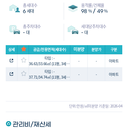
총세대수
용적률/건폐율
세대
%
%
/
6
98
49
총주차대수
세대당주차대수
대
대
-
-
미분양
상세
공급/전용면적(세대수)
분양가
구분
타입 : -
-
-
아파트
36.63/33.66㎡ (11평, 3세대)
타입 : -
-
-
아파트
37.71/34.74㎡ (11평, 3세대)
단위:만원/㎡
미분양 기준일: 2026-04
관리비/재산세