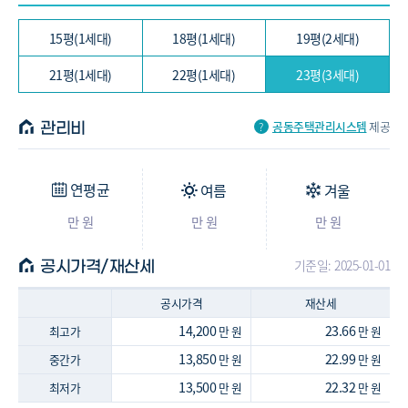
75.58/68.22㎡ (23평, 3세대)
15평(1세대)
18평(1세대)
19평(2세대)
21평(1세대)
22평(1세대)
23평(3세대)
공동주택관리시스템
제공
관리비
연평균
여름
겨울
만 원
만 원
만 원
기준일: 2025-01-01
공시가격/재산세
공시가격
재산세
14,200
23.66
최고가
만 원
만 원
13,850
22.99
중간가
만 원
만 원
13,500
22.32
최저가
만 원
만 원