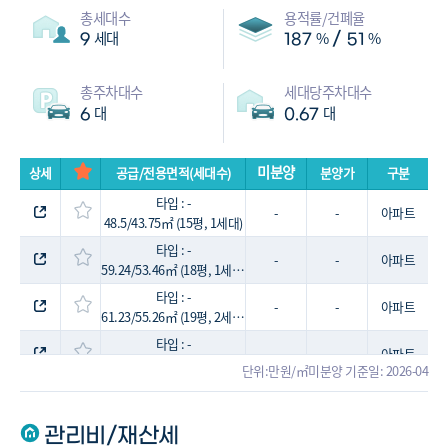
총세대수
용적률/건폐율
세대
%
%
/
9
187
51
총주차대수
세대당주차대수
대
대
6
0.67
미분양
상세
공급/전용면적(세대수)
분양가
구분
타입 : -
-
-
아파트
48.5/43.75㎡ (15평, 1세대)
타입 : -
-
-
아파트
59.24/53.46㎡ (18평, 1세대)
타입 : -
-
-
아파트
61.23/55.26㎡ (19평, 2세대)
타입 : -
-
-
아파트
69.11/62.37㎡ (21평, 1세대)
단위:만원/㎡
미분양 기준일: 2026-04
타입 : -
-
-
아파트
72.1/65.07㎡ (22평, 1세대)
관리비/재산세
타입 : -
-
-
아파트