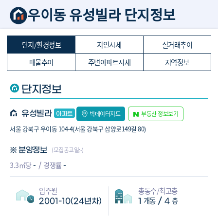
우이동 유성빌라 단지정보
단지/환경정보
지인시세
실거래추이
매물추이
주변아파트시세
지역정보
단지정보
유성빌라
빅데이터지도
부동산 정보보기
서울 강북구 우이동 104-4(서울 강북구 삼양로149길 80)
(모집공고일:-)
※ 분양정보
-
-
3.3㎡당
경쟁률
입주월
총동수/최고층
개동
층
/
2001-10(24년차)
1
4