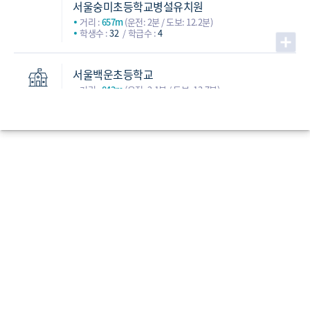
서울숭미초등학교병설유치원
거리 :
657m
(운전: 2분 / 도보: 12.2분)
학생수 :
32
학급수 :
4
서울백운초등학교
거리 :
843m
(운전: 2.1분 / 도보: 13.7분)
학생수 :
633
학급수 :
33
초등학교
강북중학교
(공립)
거리 :
590m
(운전: 1.7분 / 도보: 7.7분)
학생수 :
340
학급수 :
15
인수중학교
(공립)
거리 :
1,142m
(운전: 2.7분 / 도보: 17.1분)
학생수 :
388
학급수 :
17
서라벌중학교
(사립)
중학교
거리 :
1,312m
(운전: 3분 / 도보: 19.3분)
학생수 :
265
학급수 :
12
수송중학교
(공립)