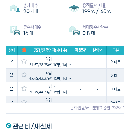
총세대수
용적률/건폐율
세대
%
%
/
20
199
60
총주차대수
세대당주차대수
대
대
16
0.8
미분양
상세
공급/전용면적(세대수)
분양가
구분
타입 : -
-
-
아파트
31.67/28.23㎡ (10평, 1세대)
타입 : -
-
-
아파트
48.65/43.37㎡ (15평, 1세대)
타입 : -
-
-
아파트
50.25/44.39㎡ (15평, 1세대)
타입 : -
-
-
아파트
51.01/45.06㎡ (15평, 1세대)
단위:만원/㎡
미분양 기준일: 2026-04
타입 : -
-
-
아파트
52.55/46.42㎡ (16평, 2세대)
관리비/재산세
타입 : -
-
-
아파트