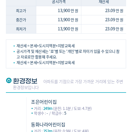
공시가격
재산세
13,900
23.09
최고가
만 원
만 원
13,900
23.09
중간가
만 원
만 원
13,900
23.09
최저가
만 원
만 원
재산세 = 본세+도시지역분+지방교육세
공시가격 및 재산세는 '호'별 또는 '개인'별로 차이가 있을 수 있으니 참
고 자료로만 활용해 주세요.
재산세 = 본세+도시지역분+지방교육세
환경정보
아파트를 기점으로 가장 가까운 거리에 있는 주변
환경정보입니다
조은어린이집
거리 :
249m
(운전: 1.1분 / 도보: 4.7분)
학생수 :
-
학급수 :
5
동화나라어린이집
거리 :
252m
(운전: 0.9분 / 도보: 4분)