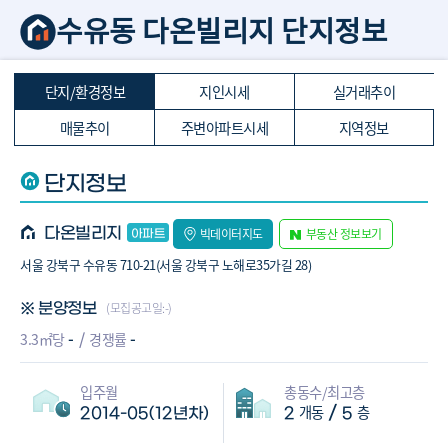
수유동 다온빌리지 단지정보
단지/환경정보
지인시세
실거래추이
매물추이
주변아파트시세
지역정보
단지정보
다온빌리지
빅데이터지도
부동산 정보보기
서울 강북구 수유동 710-21(서울 강북구 노해로35가길 28)
(모집공고일:-)
※ 분양정보
-
-
3.3㎡당
경쟁률
입주월
총동수/최고층
개동
층
/
2014-05(12년차)
2
5