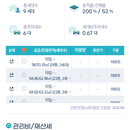
총세대수
용적률/건폐율
세대
%
%
/
9
200
52
총주차대수
세대당주차대수
대
대
6
0.67
미분양
상세
공급/전용면적(세대수)
분양가
구분
타입 : -
-
-
아파트
58/53.19㎡ (18평, 2세대)
타입 : -
-
-
아파트
68.66/62.98㎡ (21평, 1세대)
타입 : -
-
-
아파트
68.82/63.12㎡ (21평, 3세대)
타입 : -
-
-
아파트
71.4/65.48㎡ (22평, 3세대)
단위:만원/㎡
미분양 기준일: 2026-04
관리비/재산세