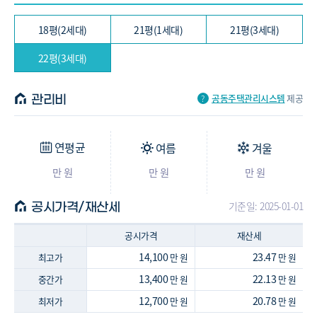
18평(2세대)
21평(1세대)
21평(3세대)
22평(3세대)
공동주택관리시스템
제공
관리비
연평균
여름
겨울
만 원
만 원
만 원
기준일: 2025-01-01
공시가격/재산세
공시가격
재산세
14,100
23.47
최고가
만 원
만 원
13,400
22.13
중간가
만 원
만 원
12,700
20.78
최저가
만 원
만 원