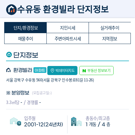
수유동 환경빌라 단지정보
단지/환경정보
지인시세
실거래추이
매물추이
주변아파트시세
지역정보
단지정보
환경빌라
빅데이터지도
부동산 정보보기
서울 강북구 수유동 560(서울 강북구 인수봉로81길 11-26)
(모집공고일:-)
※ 분양정보
-
-
3.3㎡당
경쟁률
입주월
총동수/최고층
개동
층
/
2001-12(24년차)
1
4