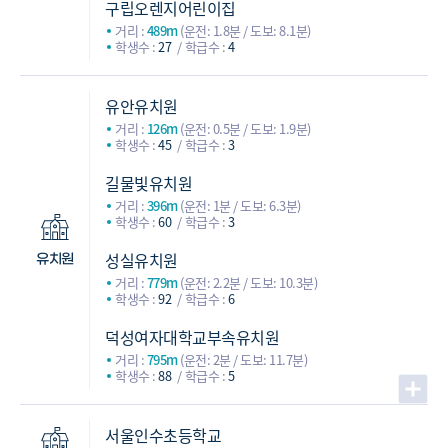
구립오렌지어린이집
거리 :
489m
(운전: 1.8분 / 도보: 8.1분)
학생수 :
27
학급수 :
4
유안유치원
거리 :
126m
(운전: 0.5분 / 도보: 1.9분)
학생수 :
45
학급수 :
3
길물빛유치원
거리 :
396m
(운전: 1분 / 도보: 6.3분)
학생수 :
60
학급수 :
3
성실유치원
유치원
거리 :
779m
(운전: 2.2분 / 도보: 10.3분)
학생수 :
92
학급수 :
6
덕성여자대학교부속유치원
거리 :
795m
(운전: 2분 / 도보: 11.7분)
학생수 :
88
학급수 :
5
서울인수초등학교