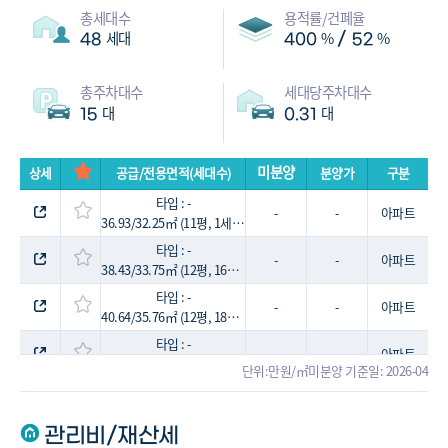
총세대수
용적률/건폐율
세대
%
%
/
48
400
52
총주차대수
세대당주차대수
대
대
15
0.31
미분양
상세
공급/전용면적(세대수)
분양가
구분
타입 : -
-
-
아파트
36.93/32.25㎡ (11평, 1세대)
타입 : -
-
-
아파트
38.43/33.75㎡ (12평, 16세대)
타입 : -
-
-
아파트
40.64/35.76㎡ (12평, 18세대)
타입 : -
-
-
아파트
44.28/39.24㎡ (13평, 1세대)
단위:만원/㎡
미분양 기준일: 2026-04
타입 : -
-
-
아파트
48.48/43.44㎡ (15평, 1세대)
관리비/재산세
타입 : -
-
-
아파트