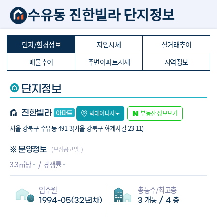
수유동 진한빌라 단지정보
단지/환경정보
지인시세
실거래추이
매물추이
주변아파트시세
지역정보
단지정보
진한빌라
빅데이터지도
부동산 정보보기
서울 강북구 수유동 491-3(서울 강북구 화계사길 23-11)
(모집공고일:-)
※ 분양정보
-
-
3.3㎡당
경쟁률
입주월
총동수/최고층
개동
층
/
1994-05(32년차)
3
4