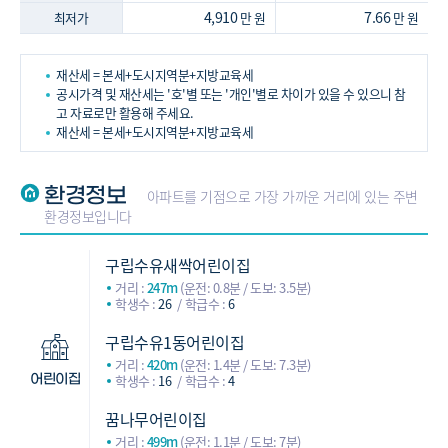
4,910
7.66
최저가
만 원
만 원
재산세 = 본세+도시지역분+지방교육세
공시가격 및 재산세는 '호'별 또는 '개인'별로 차이가 있을 수 있으니 참
고 자료로만 활용해 주세요.
재산세 = 본세+도시지역분+지방교육세
환경정보
아파트를 기점으로 가장 가까운 거리에 있는 주변
환경정보입니다
구립수유새싹어린이집
거리 :
247m
(운전: 0.8분 / 도보: 3.5분)
학생수 :
26
학급수 :
6
구립수유1동어린이집
거리 :
420m
(운전: 1.4분 / 도보: 7.3분)
학생수 :
16
학급수 :
4
어린이집
꿈나무어린이집
거리 :
499m
(운전: 1.1분 / 도보: 7분)