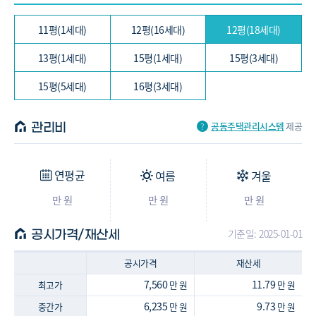
49.5/44.46㎡ (15평, 3세대)
타입 : -
11평(1세대)
12평(16세대)
12평(18세대)
-
-
아파트
49.56/44.52㎡ (15평, 5세대)
13평(1세대)
15평(1세대)
15평(3세대)
타입 : -
-
-
아파트
51.84/42.48㎡ (16평, 3세대)
15평(5세대)
16평(3세대)
공동주택관리시스템
제공
관리비
연평균
여름
겨울
만 원
만 원
만 원
기준일: 2025-01-01
공시가격/재산세
공시가격
재산세
7,560
11.79
최고가
만 원
만 원
6,235
9.73
중간가
만 원
만 원