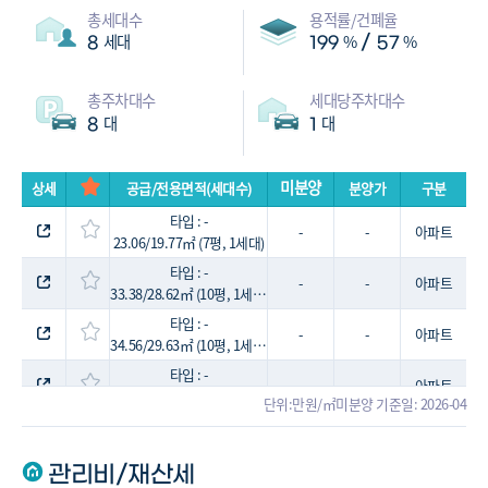
총세대수
용적률/건폐율
세대
%
%
/
8
199
57
총주차대수
세대당주차대수
대
대
8
1
미분양
상세
공급/전용면적(세대수)
분양가
구분
타입 : -
-
-
아파트
23.06/19.77㎡ (7평, 1세대)
타입 : -
-
-
아파트
33.38/28.62㎡ (10평, 1세대)
타입 : -
-
-
아파트
34.56/29.63㎡ (10평, 1세대)
타입 : -
-
-
아파트
40.5/34.72㎡ (12평, 1세대)
단위:만원/㎡
미분양 기준일: 2026-04
타입 : -
-
-
아파트
41.09/35.23㎡ (12평, 1세대)
관리비/재산세
타입 : -
-
-
아파트