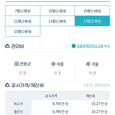
42.25/36.22㎡ (13평, 2세대)
타입 : -
7평(1세대)
10평(1세대)
10평(1세대)
-
-
아파트
50.39/43.2㎡ (15평, 1세대)
12평(1세대)
12평(1세대)
13평(2세대)
15평(1세대)
공동주택관리시스템
제공
관리비
연평균
여름
겨울
만 원
만 원
만 원
기준일: 2025-01-01
공시가격/재산세
공시가격
재산세
9,790
15.27
최고가
만 원
만 원
9,790
15.27
중간가
만 원
만 원