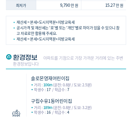
9,790
15.27
최저가
만 원
만 원
재산세 = 본세+도시지역분+지방교육세
공시가격 및 재산세는 '호'별 또는 '개인'별로 차이가 있을 수 있으니 참
고 자료로만 활용해 주세요.
재산세 = 본세+도시지역분+지방교육세
환경정보
아파트를 기점으로 가장 가까운 거리에 있는 주변
환경정보입니다
솔로몬영재어린이집
거리 :
106m
(운전: 0.8분 / 도보: 2.5분)
학생수 :
17
학급수 :
7
구립수유1동어린이집
거리 :
189m
(운전: 0.8분 / 도보: 3.2분)
학생수 :
16
학급수 :
4
신기어린이집
어린이집
거리 :
199m
(운전: 0.9분 / 도보: 3.8분)