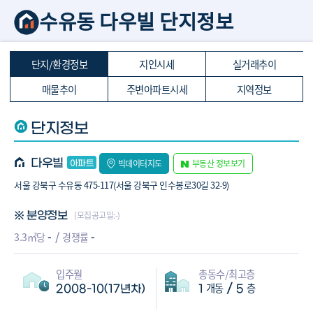
수유동 다우빌 단지정보
단지/환경정보
지인시세
실거래추이
매물추이
주변아파트시세
지역정보
단지정보
다우빌
빅데이터지도
부동산 정보보기
서울 강북구 수유동 475-117(서울 강북구 인수봉로30길 32-9)
(모집공고일:-)
※ 분양정보
-
-
3.3㎡당
경쟁률
입주월
총동수/최고층
개동
층
/
2008-10(17년차)
1
5