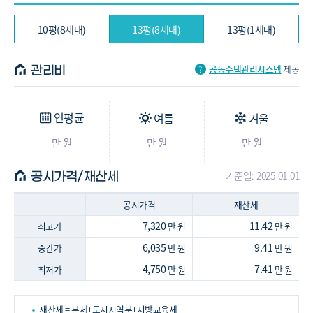
10평(8세대)
13평(8세대)
13평(1세대)
공동주택관리시스템
제공
관리비
연평균
여름
겨울
만 원
만 원
만 원
기준일: 2025-01-01
공시가격/재산세
공시가격
재산세
7,320
11.42
최고가
만 원
만 원
6,035
9.41
중간가
만 원
만 원
4,750
7.41
최저가
만 원
만 원
재산세 = 본세+도시지역분+지방교육세