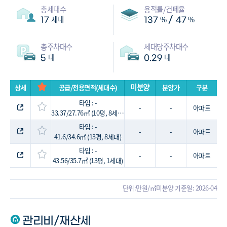
총세대수
용적률/건폐율
세대
%
%
/
17
137
47
총주차대수
세대당주차대수
대
대
5
0.29
미분양
상세
공급/전용면적(세대수)
분양가
구분
타입 : -
-
-
아파트
33.37/27.76㎡ (10평, 8세대)
타입 : -
-
-
아파트
41.6/34.6㎡ (13평, 8세대)
타입 : -
-
-
아파트
43.56/35.7㎡ (13평, 1세대)
단위:만원/㎡
미분양 기준일: 2026-04
관리비/재산세