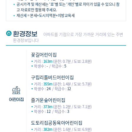
공시가격 및 재산세는 '호'별 또는 '개인'별로 차이가 있을 수 있으니 참
고 자료로만 활용해 주세요.
재산세 = 본세+도시지역분+지방교육세
환경정보
아파트를 기점으로 가장 가까운 거리에 있는 주변
환경정보입니다
꽃길어린이집
거리 :
163m
(운전: 0.7분 / 도보: 2.8분)
학생수 :
-
학급수 :
5
구립리틀버드어린이집
거리 :
355m
(운전: 1.4분 / 도보: 5.7분)
학생수 :
24
학급수 :
12
즐거운숲어린이집
어린이집
거리 :
373m
(운전: 1.2분 / 도보: 7.1분)
학생수 :
12
학급수 :
3
도토리집공동육아어린이집
거리 :
382m
(운전: 1.6분 / 도보: 6.9분)