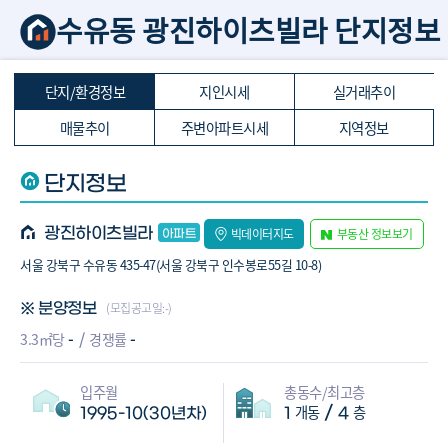
수유동 광진하이츠빌라 단지정보
단지/환경정보
지인시세
실거래추이
매물추이
주변아파트시세
지역정보
단지정보
광진하이츠빌라
빅데이터지도
부동산 정보보기
서울 강북구 수유동 435-47(서울 강북구 인수봉로55길 10-8)
(모집공고일:-)
※ 분양정보
-
-
3.3㎡당
경쟁률
입주월
총동수/최고층
개동
층
/
1995-10(30년차)
1
4