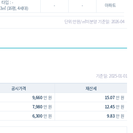
타입 : -
-
-
아파트
0.3㎡ (16평, 4세대)
단위:만원/㎡
미분양 기준일: 2026-04
기준일: 2025-01-01
공시가격
재산세
9,660
만 원
15.07
만 원
7,980
만 원
12.45
만 원
6,300
만 원
9.83
만 원