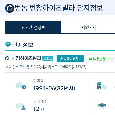
번동 번창하이츠빌라 단지정보
단지/환경정보
지인시세
단지정보
번창하이츠빌라
빅데이터지도
부동산 정보보기
서울 강북구 번동 510-22(서울 강북구 오현로31길 133-17)
입주월
1994-06(32년차)
총세대수
12
세대