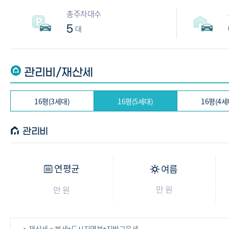
총주차대수
5
대
관리비/재산세
16평(3세대)
16평(5세대)
16평(4세
관리비
연평균
여름
만 원
만 원
재산세 = 본세+도시지역분+지방교육세