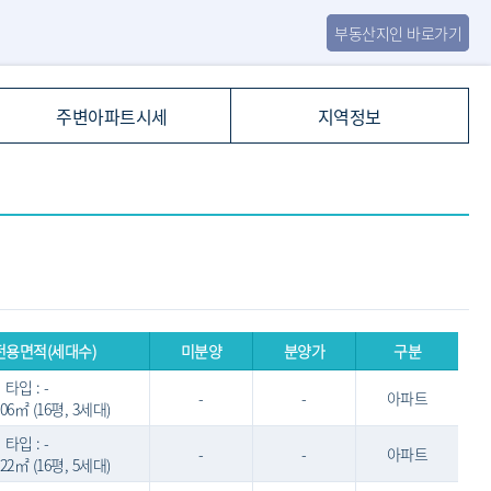
부동산지인 바로가기
주변아파트시세
지역정보
전용면적(세대수)
미분양
분양가
구분
타입 : -
-
-
아파트
8.06㎡ (16평, 3세대)
타입 : -
-
-
아파트
0.22㎡ (16평, 5세대)