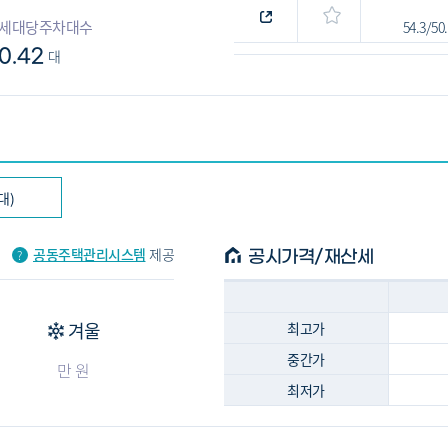
세대당주차대수
54.3/5
0.42
대
대)
공동주택관리시스템
제공
공시가격/재산세
겨울
최고가
중간가
만 원
최저가