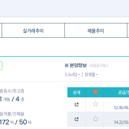
실거래추이
매물추이
(모집공고일:-)
※ 분양정보
-
-
3.3㎡당
경쟁률
총동수/최고층
상세
공급/
1
개동
4
층
/
52.06/4
용적률/건폐율
172
%
50
%
54.22/5
/