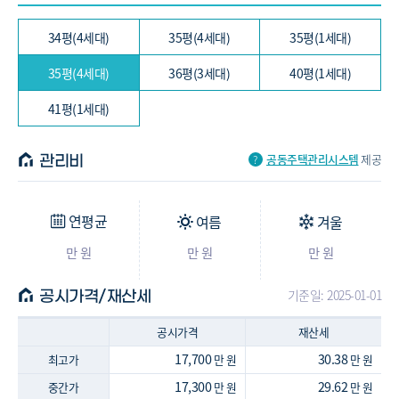
133.63/118.81㎡ (40평, 1세대)
타입 : -
34평(4세대)
35평(4세대)
35평(1세대)
-
-
아파트
134.11/119.23㎡ (41평, 1세대)
35평(4세대)
36평(3세대)
40평(1세대)
41평(1세대)
공동주택관리시스템
제공
관리비
연평균
여름
겨울
만 원
만 원
만 원
기준일: 2025-01-01
공시가격/재산세
공시가격
재산세
17,700
30.38
최고가
만 원
만 원
17,300
29.62
중간가
만 원
만 원