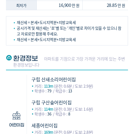
16,900
28.85
최저가
만 원
만 원
재산세 = 본세+도시지역분+지방교육세
공시가격 및 재산세는 '호'별 또는 '개인'별로 차이가 있을 수 있으니 참
고 자료로만 활용해 주세요.
재산세 = 본세+도시지역분+지방교육세
환경정보
아파트를 기점으로 가장 가까운 거리에 있는 주변
환경정보입니다
구립 산새소리어린이집
거리 :
113m
(운전: 0.6분 / 도보: 2.9분)
학생수 :
79
학급수 :
13
구립 구산숲어린이집
거리 :
114m
(운전: 0.3분 / 도보: 1.6분)
학생수 :
36
학급수 :
8
세종어린이집
어린이집
거리 :
169m
(운전: 0.6분 / 도보: 2.8분)