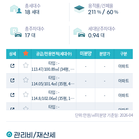
총세대수
용적률/건폐율
세대
%
%
/
18
211
60
총주차대수
세대당주차대수
대
대
17
0.94
미분양
상세
공급/전용면적(세대수)
분양가
구분
타입 : -
-
-
아파트
113.47/100.89㎡ (34평, 4세대)
타입 : -
-
-
아파트
114.05/101.4㎡ (35평, 4세대)
타입 : -
-
-
아파트
114.8/102.06㎡ (35평, 1세대)
타입 : -
-
-
아파트
115.16/102.39㎡ (35평, 4세대)
단위:만원/㎡
미분양 기준일: 2026-04
타입 : -
-
-
아파트
117.42/104.4㎡ (36평, 3세대)
관리비/재산세
타입 : -
-
-
아파트