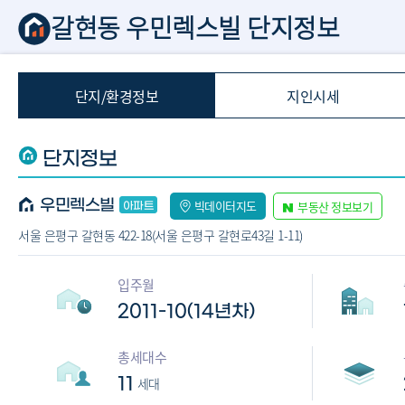
갈현동 우민렉스빌 단지정보
단지/환경정보
지인시세
단지정보
우민렉스빌
빅데이터지도
부동산 정보보기
서울 은평구 갈현동 422-18(서울 은평구 갈현로43길 1-11)
입주월
2011-10(14년차)
총세대수
11
세대