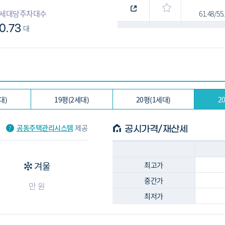
세대당주차대수
61.48/5
0.73
대
62.52/5
64.65/5
65.5/59
대)
19평(2세대)
20평(1세대)
2
65.82/5
공동주택관리시스템
제공
공시가격/재산세
65.89/5
겨울
최고가
중간가
만 원
최저가