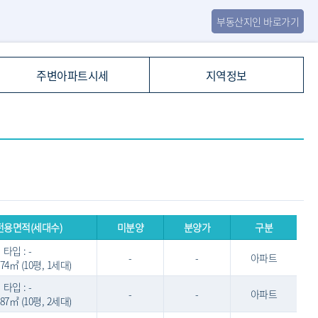
부동산지인 바로가기
주변아파트시세
지역정보
전용면적(세대수)
미분양
분양가
구분
타입 : -
-
-
아파트
9.74㎡ (10평, 1세대)
타입 : -
-
-
아파트
9.87㎡ (10평, 2세대)