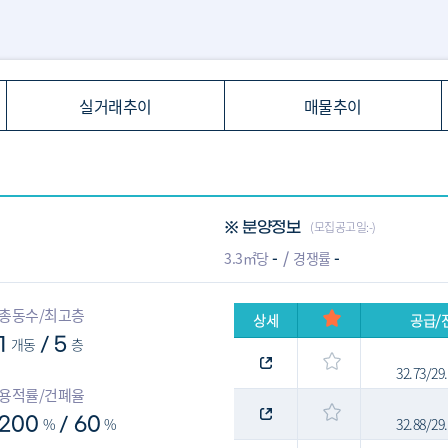
실거래추이
매물추이
(모집공고일:-)
※ 분양정보
-
-
3.3㎡당
경쟁률
총동수/최고층
상세
공급/
1
개동
5
층
/
32.73/2
용적률/건폐율
200
%
60
%
32.88/2
/