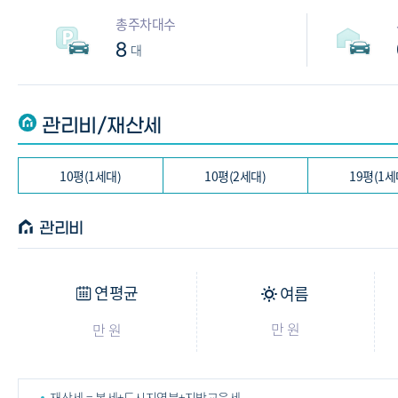
총주차대수
8
대
관리비/재산세
10평(1세대)
10평(2세대)
19평(1세
관리비
연평균
여름
만 원
만 원
재산세 = 본세+도시지역분+지방교육세