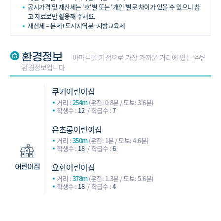
공시가격 및 재산세는 '호'별 또는 '개인'별로 차이가 있을 수 있으니 참
고 자료로만 활용해 주세요.
재산세 = 본세+도시지역분+지방교육세
환경정보
아파트를 기점으로 가장 가까운 거리에 있는 주변
환경정보입니다
쿠키어린이집
거리 :
254m
(운전: 0.8분 / 도보: 3.6분)
학생수 :
12
학급수 :
7
은초롱어린이집
거리 :
350m
(운전: 1분 / 도보: 4.6분)
학생수 :
18
학급수 :
6
요한어린이집
어린이집
거리 :
378m
(운전: 1.3분 / 도보: 5.6분)
학생수 :
18
학급수 :
4
구립율곡어린이집
거리 :
431m
(운전: 2분 / 도보: 8.3분)