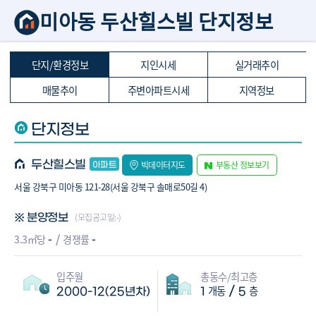
미아동 두산힐스빌 단지정보
단지/환경정보
지인시세
실거래추이
매물추이
주변아파트시세
지역정보
단지정보
두산힐스빌
빅데이터지도
부동산 정보보기
서울 강북구 미아동 121-28(서울 강북구 솔매로50길 4)
(모집공고일:-)
※ 분양정보
-
-
3.3㎡당
경쟁률
입주월
총동수/최고층
개동
층
/
2000-12(25년차)
1
5