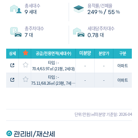
총세대수
용적률/건폐율
세대
%
%
/
9
249
55
총주차대수
세대당주차대수
대
대
7
0.78
미분양
상세
공급/전용면적(세대수)
분양가
구분
타입 : -
-
-
아파트
70.4/63.97㎡ (21평, 2세대)
타입 : -
-
-
아파트
75.11/68.26㎡ (23평, 7세대)
단위:만원/㎡
미분양 기준일: 2026-04
관리비/재산세