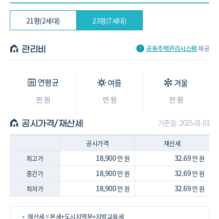
21평(2세대)
23평(7세대)
공동주택관리시스템
제공
관리비
연평균
여름
겨울
만 원
만 원
만 원
기준일: 2025-01-01
공시가격/재산세
공시가격
재산세
18,900
32.69
최고가
만 원
만 원
18,900
32.69
중간가
만 원
만 원
18,900
32.69
최저가
만 원
만 원
재산세 = 본세+도시지역분+지방교육세