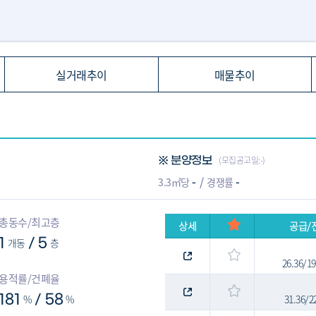
실거래추이
매물추이
(모집공고일:-)
※ 분양정보
-
-
3.3㎡당
경쟁률
총동수/최고층
상세
공급/
1
개동
5
층
/
26.36/1
용적률/건폐율
181
%
58
%
31.36/
/