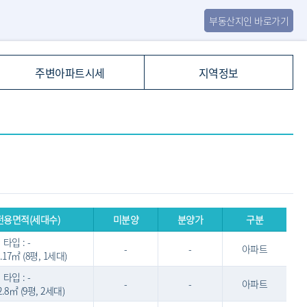
부동산지인 바로가기
주변아파트시세
지역정보
전용면적(세대수)
미분양
분양가
구분
타입 : -
-
-
아파트
9.17㎡ (8평, 1세대)
타입 : -
-
-
아파트
22.8㎡ (9평, 2세대)