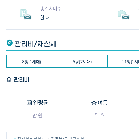
총주차대수
3
대
관리비/재산세
8평(1세대)
9평(2세대)
11평(1세
관리비
연평균
여름
만 원
만 원
재산세 = 본세+도시지역분+지방교육세