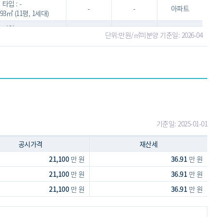
타입 : -
-
-
아파트
6.93㎡ (11평, 1세대)
타입 : -
-
-
아파트
단위:만원/㎡
미분양 기준일: 2026-04
9.73㎡ (12평, 2세대)
기준일: 2025-01-01
공시가격
재산세
21,100
만 원
36.91
만 원
21,100
만 원
36.91
만 원
21,100
만 원
36.91
만 원