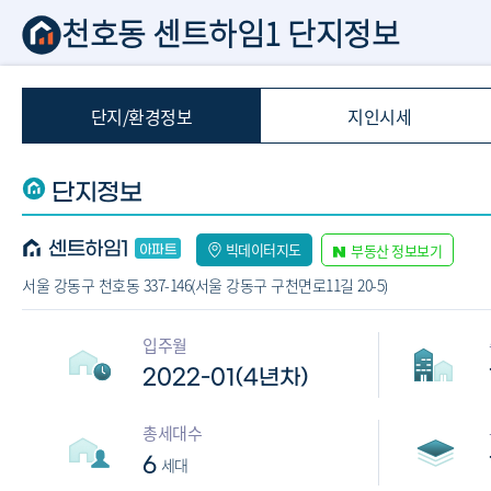
천호동 센트하임1 단지정보
단지/환경정보
지인시세
단지정보
센트하임1
빅데이터지도
부동산 정보보기
서울 강동구 천호동 337-146(서울 강동구 구천면로11길 20-5)
입주월
2022-01(4년차)
총세대수
6
세대