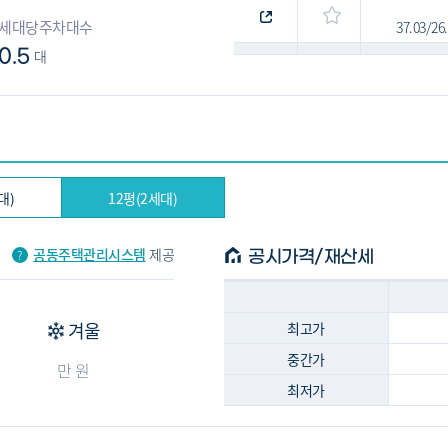
세대당주차대수
37.03/2
0.5
대
40.89/2
대)
12평(2세대)
공동주택관리시스템
제공
공시가격/재산세
겨울
최고가
중간가
만 원
최저가