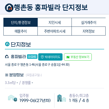
행촌동 홍파빌라 단지정보
단지/환경정보
지인시세
실거래추이
매물추이
주변아파트시세
지역정보
단지정보
홍파빌라
빅데이터지도
부동산 정보보기
서울 종로구 행촌동 1-46(서울 종로구 송월1길 44-30)
(모집공고일:-)
※ 분양정보
-
-
3.3㎡당
경쟁률
입주월
총동수/최고층
개동
층
/
1999-06(27년차)
1
4