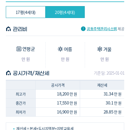
17평(4세대)
20평(4세대)
공동주택관리시스템
제공
관리비
연평균
여름
겨울
만 원
만 원
만 원
기준일: 2025-01-01
공시가격/재산세
공시가격
재산세
18,200
31.34
최고가
만 원
만 원
17,550
30.1
중간가
만 원
만 원
16,900
28.85
최저가
만 원
만 원
재산세 = 본세+도시지역분+지방교육세