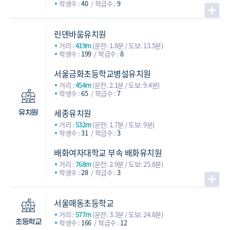
학생수 :
40
학급수 :
9
린덴바움유치원
거리 :
419m
(운전: 1.8분 / 도보: 13.5분)
학생수 :
199
학급수 :
8
서울금화초등학교병설유치원
거리 :
454m
(운전: 2.1분 / 도보: 9.4분)
학생수 :
65
학급수 :
7
세종유치원
유치원
거리 :
532m
(운전: 1.7분 / 도보: 9분)
학생수 :
31
학급수 :
3
배화여자대학교 부속 배화유치원
거리 :
768m
(운전: 2.9분 / 도보: 25.8분)
학생수 :
28
학급수 :
3
서울매동초등학교
거리 :
577m
(운전: 3.3분 / 도보: 24.8분)
학생수 :
166
학급수 :
12
초등학교