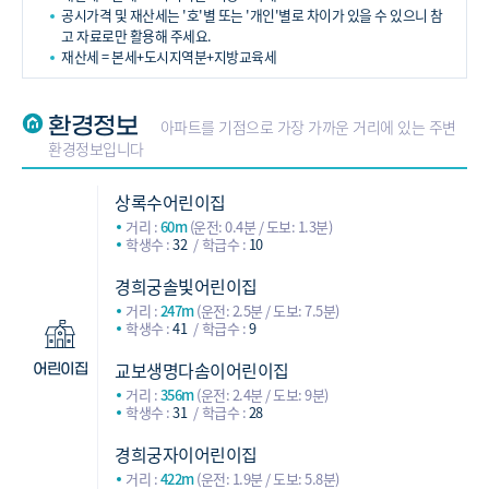
공시가격 및 재산세는 '호'별 또는 '개인'별로 차이가 있을 수 있으니 참
고 자료로만 활용해 주세요.
재산세 = 본세+도시지역분+지방교육세
환경정보
아파트를 기점으로 가장 가까운 거리에 있는 주변
환경정보입니다
상록수어린이집
거리 :
60m
(운전: 0.4분 / 도보: 1.3분)
학생수 :
32
학급수 :
10
경희궁솔빛어린이집
거리 :
247m
(운전: 2.5분 / 도보: 7.5분)
학생수 :
41
학급수 :
9
교보생명다솜이어린이집
어린이집
거리 :
356m
(운전: 2.4분 / 도보: 9분)
학생수 :
31
학급수 :
28
경희궁자이어린이집
거리 :
422m
(운전: 1.9분 / 도보: 5.8분)