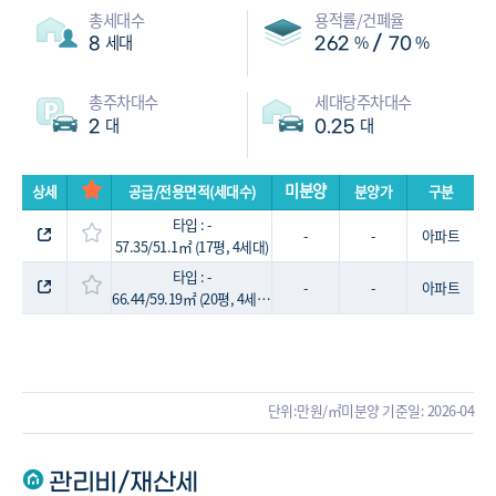
총세대수
용적률/건폐율
세대
%
%
/
8
262
70
총주차대수
세대당주차대수
대
대
2
0.25
미분양
상세
공급/전용면적(세대수)
분양가
구분
타입 : -
-
-
아파트
57.35/51.1㎡ (17평, 4세대)
타입 : -
-
-
아파트
66.44/59.19㎡ (20평, 4세대)
단위:만원/㎡
미분양 기준일: 2026-04
관리비/재산세