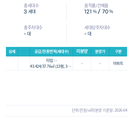
총세대수
용적률/건폐율
세대
%
%
/
3
121
70
총주차대수
세대당주차대수
대
대
-
-
미분양
상세
공급/전용면적(세대수)
분양가
구분
타입 : -
-
-
아파트
43.424/37.76㎡ (13평, 3세대)
단위:만원/㎡
미분양 기준일: 2026-04
관리비/재산세