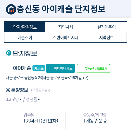
충신동 아이캐슬 단지정보
단지/환경정보
지인시세
실거래추이
매물추이
주변아파트시세
지역정보
단지정보
아이캐슬
빅데이터지도
부동산 정보보기
서울 종로구 충신동 5-23(서울 종로구 율곡로19가길 7-8)
(모집공고일:-)
※ 분양정보
-
-
3.3㎡당
경쟁률
입주월
총동수/최고층
개동
층
/
1994-11(31년차)
1
2