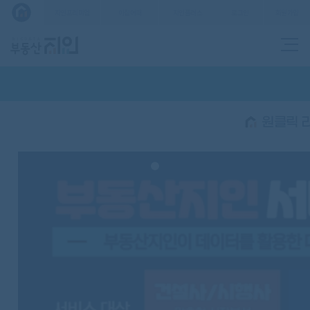
로그인
회원가입
지인프리미엄
이집어때
지인플러스
원클릭 