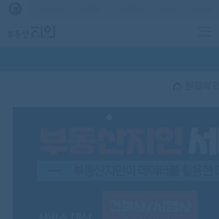
로그인
회원가입
지인프리미엄
이집어때
지인플러스
원클릭 