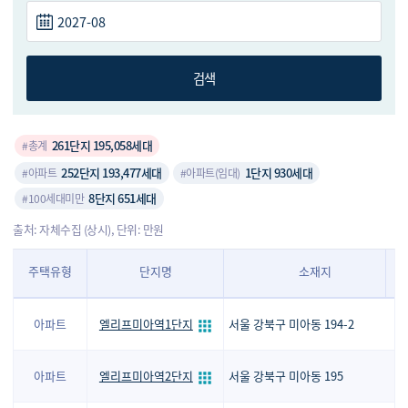
검색
261단지 195,058세대
#총계
252단지 193,477세대
1단지 930세대
#아파트
#아파트(임대)
8단지 651세대
#100세대미만
출처: 자체수집 (상시), 단위: 만원
주택유형
단지명
소재지
아파트
엘리프미아역1단지
서울 강북구 미아동 194-2
아파트
엘리프미아역2단지
서울 강북구 미아동 195