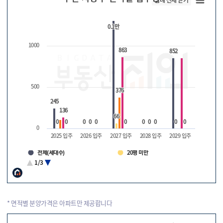
0.1만
0.1만
1000
863
863
852
852
입
주
량
500
376
376
245
245
136
136
66
66
0
0
0
0
0
0
0
0
0
0
0
0
0
0
0
0
0
0
0
0
0
0
0
2025 입주
2026 입주
2027 입주
2028 입주
2029 입주
전체(세대수)
20평 미만
20 ~ 30평
30 ~ 40평
1/3
40 ~ 50평
50평 이상
* 면적별 분양가격은 아파트만 제공합니다