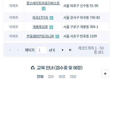
힐스테이트마포더퍼스트
아파트
서울 마포구 신수동 91-90
아파트
마곡17단지
서울 강서구 마곡동 730-82
아파트
개봉루브루
서울 구로구 개봉동 369-1
아파트
반포래미안트리니원
서울 서초구 반포동 1109
무등산한국아델리움더힐1단지
레코드위치 1 - 50
아파트
광주 동구 지산동 317-19
페이지
of 6
중 261
광주광천동프라임하우스
아파트
광주 서구 광천동 54-3
교육 안내 (접수중 및 예정)
아파트
위파크더센트럴
광주 서구 풍암동 10-12
전체
접수
예정
마감
명덕역루지움푸르나임
아파트
대구 중구 남산동 2116-19
운서역대라수어썸에듀
아파트
인천 영종구 운서동 3085-4