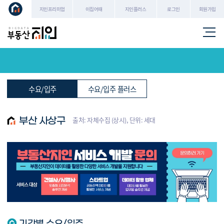
로그인
회원가입
지인프리미엄
이집어때
지인플러스
수요/입주
수요/입주 플러스
출처: 자체수집 (상시), 단위: 세대
부산 사상구
기간별 수요/입주